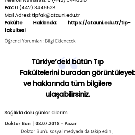
0 (442) 3446510
Fax:
0 (442) 3446528
Mail Adresi:
tipfak@atauni.edu.tr
Fakülte Hakkında:
https://atauni.edu.tr/tip-
fakultesi
Öğrenci Yorumları:
Bilgi
Eklenecek
Türkiye’deki bütün Tıp
Fakültelerini
buradan
görüntüleyebi
ve haklarında tüm bilgilere
ulaşabilirsiniz.
Sağlıkla dolu günler dilerim.
Doktor Bun
|
08
.07.2018 – Pazar
Doktor Bun’u sosyal medyada da takip edin ;