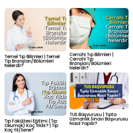
Cerrahi Tıp Bilimleri |
Temel Tıp Bilimleri | Temel
Cerrahi Tıp
Tıp Branşları/Bölümleri
Branşları/Bölümleri
Nelerdir?
Nelerdir?
TUS Başvurusu | Tıpta
Uzmanlık Sınavı Başvurusu
Tıp Fakültesi Eğitimi (Tıp
Nasıl Yapılır?
Okumak) Kaç Yıldır? | Tıp
Kaç Yıl/Sene?