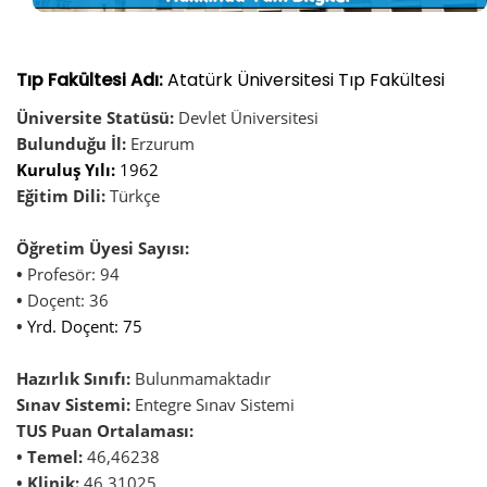
Tıp Fakültesi Adı:
Atatürk Üniversitesi Tıp Fakültesi
Üniversite Statüsü:
Devlet Üniversitesi
Bulunduğu İl:
Erzurum
Kuruluş Yılı:
1962
Eğitim Dili:
Türkçe
Öğretim Üyesi Sayısı:
•
Profesör: 94
•
Doçent: 36
•
Yrd. Doçent: 75
Hazırlık Sınıfı:
Bulunmamaktadır
Sınav Sistemi:
Entegre Sınav Sistemi
TUS Puan Ortalaması:
• Temel:
46,46238
• Klinik:
46,31025