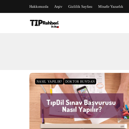
Hakkımızda
Arşiv
Gizlilik Sayfası
Misafir Yazarlık
NASIL YAPILIR?
DOKTOR BUN'DAN