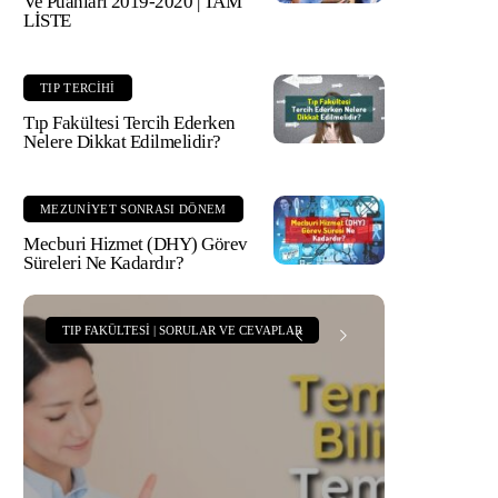
Ve Puanları 2019-2020 | TAM
LİSTE
TIP TERCIHI
Tıp Fakültesi Tercih Ederken
Nelere Dikkat Edilmelidir?
MEZUNIYET SONRASI DÖNEM
Mecburi Hizmet (DHY) Görev
Süreleri Ne Kadardır?
TIP FAKÜLTESI | SORULAR VE CEVAPLAR
TIP FAKÜLT