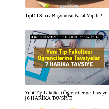
TıpDil Sınav Başvurusu Nasıl Yapılır?
DOKTOR BUN'DAN
DOKTOR BUN'DAN TAVSIYELER
Yeni Tıp Fakültesi Öğrencilerine Tavsiyel
| 6 HARİKA TAVSİYE