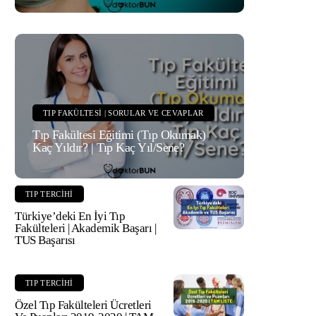
TIP FAKÜLTESI | SORULAR VE CEVAPLAR
Tıp Fakültesi Eğitimi (Tıp Okumak)
Kaç Yıldır? | Tıp Kaç Yıl/Sene?
TIP TERCIHI
Türkiye’deki En İyi Tıp
Fakülteleri | Akademik Başarı |
TUS Başarısı
TIP TERCIHI
Özel Tıp Fakülteleri Ücretleri