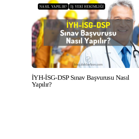
NASIL YAPILIR?
İŞ YERI HEKIMLIĞI
İYH-İSG-DSP Sınav Başvurusu Nasıl
Yapılır?