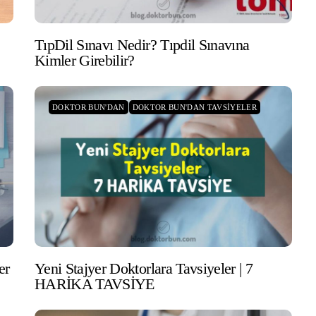
TıpDil Sınavı Nedir? Tıpdil Sınavına
Kimler Girebilir?
DOKTOR BUN'DAN
DOKTOR BUN'DAN TAVSIYELER
er
Yeni Stajyer Doktorlara Tavsiyeler | 7
HARİKA TAVSİYE