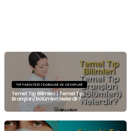
TIP FAKÜLTESI | SORULAR VE CEVAPLAR
Temel Tıp Bilimleri | Temel Tıp
Branşları/Bölümleri Nelerdir?