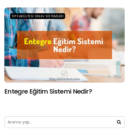
TIP FAKÜLTESI SINAV SISTEMLERI
Entegre Eğitim Sistemi Nedir?