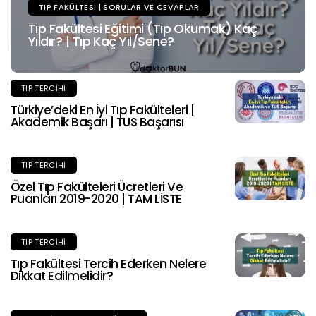
TIP FAKÜLTESI | SORULAR VE CEVAPLAR
Tıp Fakültesi Eğitimi (Tıp Okumak) Kaç
Yıldır? | Tıp Kaç Yıl/Sene?
TIP TERCIHI
Türkiye’deki En İyi Tıp Fakülteleri |
Akademik Başarı | TUS Başarısı
TIP TERCIHI
Özel Tıp Fakülteleri Ücretleri Ve
Puanları 2019-2020 | TAM LİSTE
TIP TERCIHI
Tıp Fakültesi Tercih Ederken Nelere
Dikkat Edilmelidir?