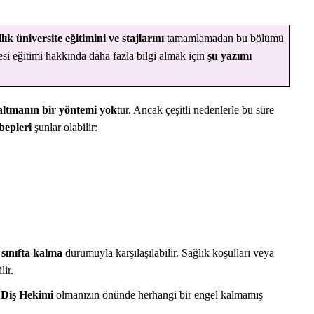
llık üniversite eğitimini ve stajlarını
tamamlamadan bu bölümü
i eğitimi hakkında daha fazla bilgi almak için
şu yazımı
saltmanın bir yöntemi yok
tur. Ancak çeşitli nedenlerle bu süre
DOKTOR BUN'DAN
TIP FAKÜLTESI | SORULAR VE CEVAPLAR
bepleri
şunlar olabilir:
e
sınıfta kalma
durumuyla karşılaşılabilir. Sağlık koşulları veya
lir.
a
Diş Hekimi
olmanızın önünde herhangi bir engel kalmamış