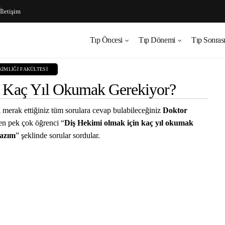
İletişim
Tıp Öncesi
Tıp Dönemi
Tıp Sonras
KIMLIĞI FAKÜLTESI
n Kaç Yıl Okumak Gerekiyor?
i merak ettiğiniz tüm sorulara cevap bulabileceğiniz
Doktor
ren pek çok öğrenci “
Diş Hekimi olmak için kaç yıl okumak
lazım
” şeklinde sorular sordular.