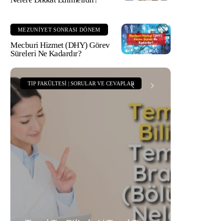
MEZUNIYET SONRASI DÖNEM
Mecburi Hizmet (DHY) Görev
Süreleri Ne Kadardır?
TIP FAKÜLTESI | SORULAR VE CEVAPLAR
TIP
Tıp