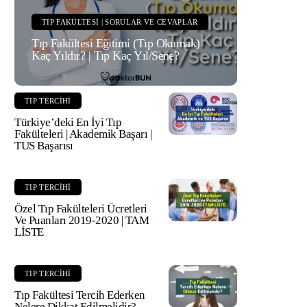
TIP FAKÜLTESI | SORULAR VE CEVAPLAR
Tıp Fakültesi Eğitimi (Tıp Okumak)
Kaç Yıldır? | Tıp Kaç Yıl/Sene?
TIP TERCIHI
Türkiye’deki En İyi Tıp
Fakülteleri | Akademik Başarı |
TUS Başarısı
TIP TERCIHI
Özel Tıp Fakülteleri Ücretleri
Ve Puanları 2019-2020 | TAM
LİSTE
TIP TERCIHI
Tıp Fakültesi Tercih Ederken
Nelere Dikkat Edilmelidir?