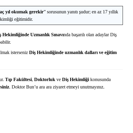
Başvurusu Nasıl
Temel Tıp Bilimleri | Temel T
Branşları/Bölümleri Nelerdir?
aç yıl okumak gerekir
” sorusunun yanıtı şudur; en az 17 yıllık
kimliği eğitimidir.
ş Hekimliğinde Uzmanlık Sınavı
nda başarılı olan adaylar Diş
bilir.
almak isterseniz
Diş Hekimliğinde uzmanlık dalları ve eğitim
ur.
Tıp Fakültesi
,
Doktorluk
ve
Diş Hekimliği
konusunda
siniz
. Doktor Bun’u ara ara ziyaret etmeyi unutmayınız.