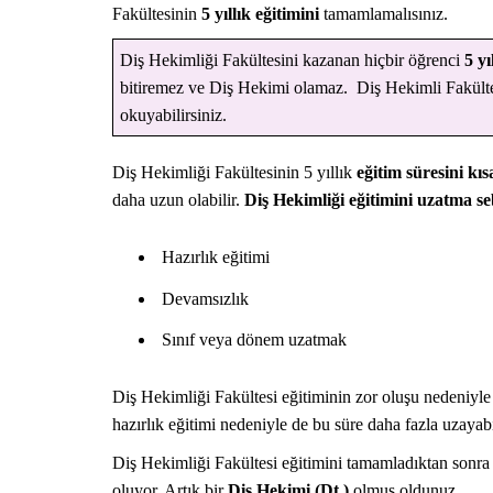
Fakültesinin
5 yıllık eğitimini
tamamlamalısınız.
Diş Hekimliği Fakültesini kazanan hiçbir öğrenci
5 yı
bitiremez ve Diş Hekimi olamaz. Diş Hekimli Fakültes
okuyabilirsiniz.
Diş Hekimliği Fakültesinin 5 yıllık
eğitim süresini kı
NASIL YAPILIR?
daha uzun olabilir.
Diş Hekimliği eğitimini uzatma se
Hazırlık eğitimi
Devamsızlık
Sınıf veya dönem uzatmak
Diş Hekimliği Fakültesi eğitiminin zor oluşu nedeniyl
hazırlık eğitimi nedeniyle de bu süre daha fazla uzayabi
Diş Hekimliği Fakültesi eğitimini tamamladıktan sonr
oluyor. Artık bir
Diş Hekimi (Dt.)
olmuş oldunuz.