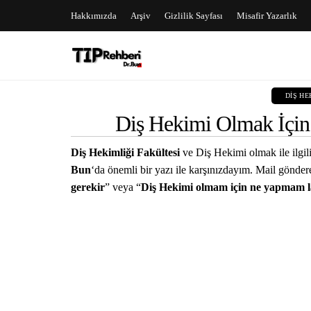
Hakkımızda
Arşiv
Gizlilik Sayfası
Misafir Yazarlık
DIŞ HE
Diş Hekimi Olmak İçi
Diş Hekimliği Fakültesi
ve Diş Hekimi olmak ile ilgil
Bun
‘da önemli bir yazı ile karşınızdayım. Mail gönde
gerekir
” veya “
Diş Hekimi olmam için ne yapmam 