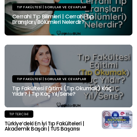
TIP FAKÜLTESI | SORULAR VE CEVAPLAR
Cerrahi Tıp Bilimleri | Cerrahi Tıp
Branşları/Bölümleri Nelerdir?
TIP FAKÜLTESI | SORULAR VE CEVAPLAR
Tıp Fakültesi Eğitimi (Tıp Okumak) Kaç
Yıldır? | Tıp Kaç Yıl/Sene?
TIP TERCIHI
Türkiye’deki En İyi Tıp Fakülteleri |
Akademik Başarı | TUS Başarısı