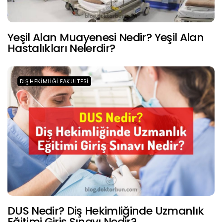
Yeşil Alan Muayenesi Nedir? Yeşil Alan
Hastalıkları Nelerdir?
DIŞ HEKIMLIĞI FAKÜLTESI
DUS Nedir? Diş Hekimliğinde Uzmanlık
Eğitimi Giriş Sınavı Nedir?