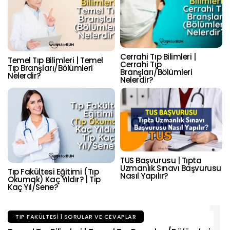
Cerrahi Tıp Bilimleri |
Temel Tıp Bilimleri | Temel
Cerrahi Tıp
Tıp Branşları/Bölümleri
Branşları/Bölümleri
Nelerdir?
Nelerdir?
TUS Başvurusu | Tıpta
Uzmanlık Sınavı Başvurusu
Tıp Fakültesi Eğitimi (Tıp
Nasıl Yapılır?
Okumak) Kaç Yıldır? | Tıp
Kaç Yıl/Sene?
1
TIP FAKÜLTESI | SORULAR VE CEVAPLAR