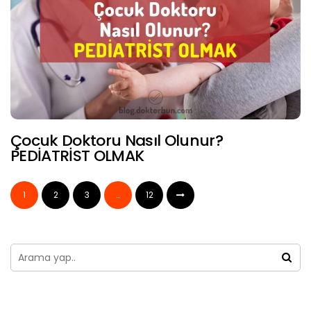
Çocuk Doktoru Nasıl Olunur?
PEDİATRİST OLMAK
1
2
3
…
12