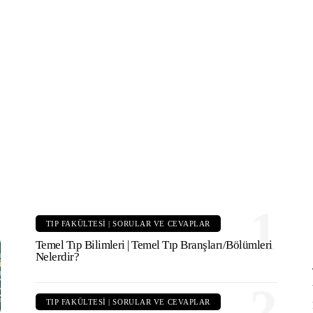
TıpDil Sınav Başvurusu Nasıl
Yapılır?
1
TIP FAKÜLTESI | SORULAR VE CEVAPLAR
Temel Tıp Bilimleri | Temel Tıp Branşları/Bölümleri
Nelerdir?
2
TIP FAKÜLTESI | SORULAR VE CEVAPLAR