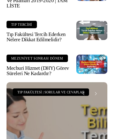
Ve Puanları 2019-2020 | TAM
LİSTE
TIP TERCIHI
Tıp Fakültesi Tercih Ederken
Nelere Dikkat Edilmelidir?
MEZUNIYET SONRASI DÖNEM
Mecburi Hizmet (DHY) Görev
Süreleri Ne Kadardır?
TIP FAKÜLTESI | SORULAR VE CEVAPLAR
TIP FAKÜLT