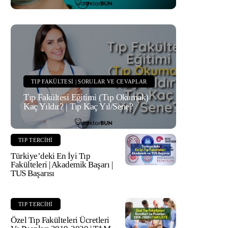
TIP FAKÜLTESI | SORULAR VE CEVAPLAR
Tıp Fakültesi Eğitimi (Tıp Okumak)
Kaç Yıldır? | Tıp Kaç Yıl/Sene?
TIP TERCIHI
Türkiye’deki En İyi Tıp
Fakülteleri | Akademik Başarı |
TUS Başarısı
TIP TERCIHI
Özel Tıp Fakülteleri Ücretleri