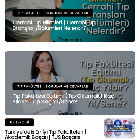
TIP FAKÜLTESI | SORULAR VE CEVAPLAR
Cerrahi Tıp Bilimleri | Cerrahi Tıp
Branşları/Bölümleri Nelerdir?
TIP FAKÜLTESI | SORULAR VE CEVAPLAR
Tıp Fakültesi Eğitimi (Tıp Okumak) Kaç
Yıldır? | Tıp Kaç Yıl/Sene?
TIP TERCIHI
Türkiye’deki En İyi Tıp Fakülteleri |
Akademik Başarı | TUS Başarısı