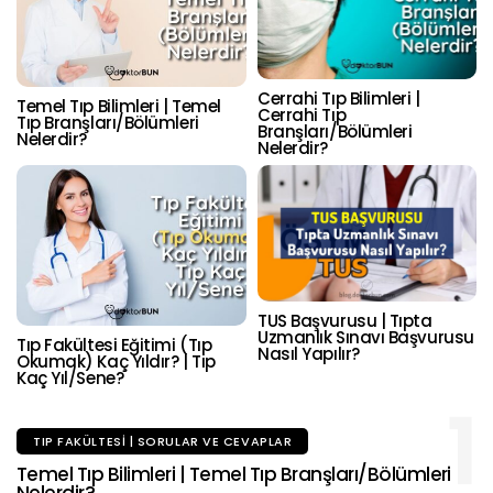
Cerrahi Tıp Bilimleri |
Temel Tıp Bilimleri | Temel
Cerrahi Tıp
Tıp Branşları/Bölümleri
Branşları/Bölümleri
Nelerdir?
Nelerdir?
TUS Başvurusu | Tıpta
Uzmanlık Sınavı Başvurusu
Tıp Fakültesi Eğitimi (Tıp
Nasıl Yapılır?
Okumak) Kaç Yıldır? | Tıp
Kaç Yıl/Sene?
1
TIP FAKÜLTESI | SORULAR VE CEVAPLAR
Temel Tıp Bilimleri | Temel Tıp Branşları/Bölümleri