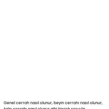
Genel cerrah nasıl olunur, beyin cerrahı nasıl olunur,
kalp cerrahı nasıl olunur gibi birçok soruyla