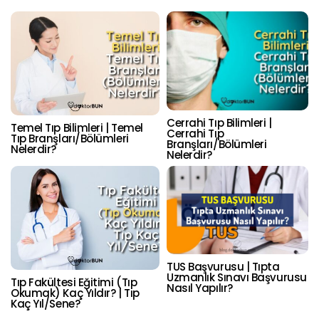
Cerrahi Tıp Bilimleri |
Temel Tıp Bilimleri | Temel
Cerrahi Tıp
Tıp Branşları/Bölümleri
Branşları/Bölümleri
Nelerdir?
Nelerdir?
TUS Başvurusu | Tıpta
Uzmanlık Sınavı Başvurusu
Tıp Fakültesi Eğitimi (Tıp
Nasıl Yapılır?
Okumak) Kaç Yıldır? | Tıp
Kaç Yıl/Sene?