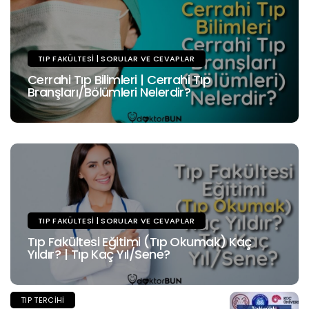
TIP FAKÜLTESI | SORULAR VE CEVAPLAR
Cerrahi Tıp Bilimleri | Cerrahi Tıp
Branşları/Bölümleri Nelerdir?
TIP FAKÜLTESI | SORULAR VE CEVAPLAR
Tıp Fakültesi Eğitimi (Tıp Okumak) Kaç
Yıldır? | Tıp Kaç Yıl/Sene?
TIP TERCIHI