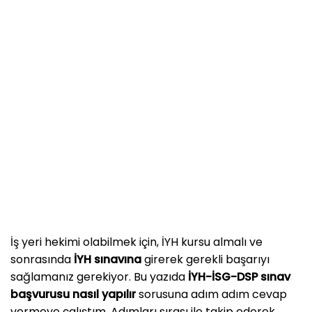
İş yeri hekimi olabilmek için, İYH kursu almalı ve
sonrasında
İYH sınavına
girerek gerekli başarıyı
sağlamanız gerekiyor. Bu yazıda
İYH-İSG-DSP sınav
başvurusu nasıl yapılır
sorusuna adım adım cevap
vermeye çalıştım. Adımları sırası ile takip ederek