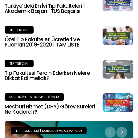
Türkiye’deki En İyi Tıp Fakülteleri |
Akademik Başarı | TUS Başarısı
TIP TERCIHI
Özel Tıp Fakülteleri Ücretleri Ve
Puanları 2019-2020 | TAM LİSTE
TIP TERCIHI
Tıp Fakültesi Tercih Ederken Nelere
Dikkat Edilmelidir?
MEZUNIYET SONRASI DÖNEM
Mecburi Hizmet (DHY) Görev Süreleri
Ne Kadardır?
TIP FAKÜLTESI | SORULAR VE CEVAPLAR