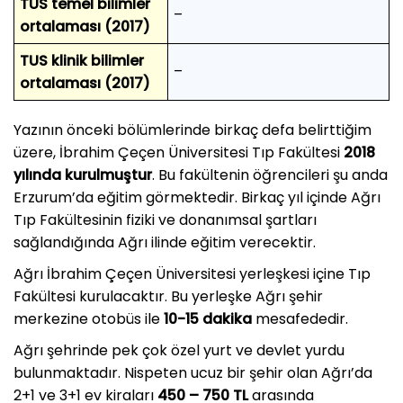
TUS temel bilimler
–
ortalaması (2017)
TUS klinik bilimler
–
ortalaması (2017)
Yazının önceki bölümlerinde birkaç defa belirttiğim
üzere, İbrahim Çeçen Üniversitesi Tıp Fakültesi
2018
yılında kurulmuştur
. Bu fakültenin öğrencileri şu anda
Erzurum’da eğitim görmektedir. Birkaç yıl içinde Ağrı
Tıp Fakültesinin fiziki ve donanımsal şartları
sağlandığında Ağrı ilinde eğitim verecektir.
Ağrı İbrahim Çeçen Üniversitesi yerleşkesi içine Tıp
Fakültesi kurulacaktır. Bu yerleşke Ağrı şehir
merkezine otobüs ile
10-15 dakika
mesafededir.
Ağrı şehrinde pek çok özel yurt ve devlet yurdu
bulunmaktadır. Nispeten ucuz bir şehir olan Ağrı’da
2+1 ve 3+1 ev kiraları
450 – 750 TL
arasında