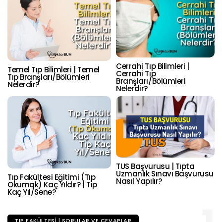
Cerrahi Tıp Bilimleri |
Temel Tıp Bilimleri | Temel
Cerrahi Tıp
Tıp Branşları/Bölümleri
Branşları/Bölümleri
Nelerdir?
Nelerdir?
TUS Başvurusu | Tıpta
Uzmanlık Sınavı Başvurusu
Tıp Fakültesi Eğitimi (Tıp
Nasıl Yapılır?
Okumak) Kaç Yıldır? | Tıp
Kaç Yıl/Sene?
TIP FAKÜLTESI | SORULAR VE CEVAPLAR