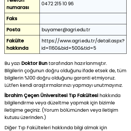
Telefon
0472 215 10 96
numarası
Faks
Posta
buyamer@agri.edu.tr
Fakülte
https://www.agri.edu.tr/detail.aspx?
hakkında
id=1160&bid=500&tid=5
Bu yazı
Doktor Bun
tarafından hazırlanmıştır.
Bilgilerin çoğunun doğru olduğunu ifade etsek de, tüm
bilgilerin %100 doğru olduğunu garanti etmiyoruz.
Lütfen kendi araştırmalarınızı yapmayı unutmayınız.
İbrahim Çeçen Üniversitesi Tıp Fakültesi
hakkında
bilgilendirme veya düzeltme yapmak için bizimle
iletişime geçiniz. (Yorum bölümünden veya iletişim
kutusu üzerinden.)
Diğer Tıp Fakülteleri hakkında bilgi almak için