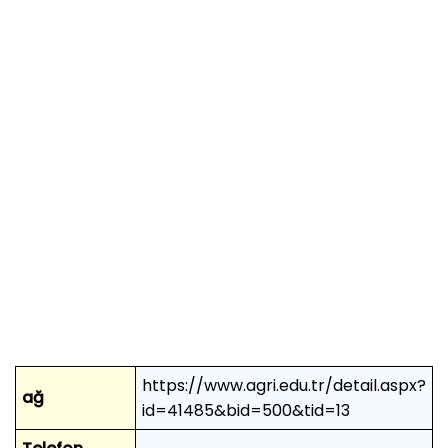
https://www.agri.edu.tr/detail.aspx?
ağ
id=41485&bid=500&tid=13