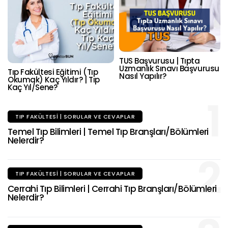
TUS Başvurusu | Tıpta
Uzmanlık Sınavı Başvurusu
Tıp Fakültesi Eğitimi (Tıp
Nasıl Yapılır?
Okumak) Kaç Yıldır? | Tıp
Kaç Yıl/Sene?
1
TIP FAKÜLTESI | SORULAR VE CEVAPLAR
Temel Tıp Bilimleri | Temel Tıp Branşları/Bölümleri
Nelerdir?
2
TIP FAKÜLTESI | SORULAR VE CEVAPLAR
Cerrahi Tıp Bilimleri | Cerrahi Tıp Branşları/Bölümleri
Nelerdir?