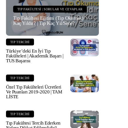
TIP FAKÜLTESI | SORULAR VE CEVAPLAR
Tıp Fakültesi Eğitimi (Tıp Okumak)
Kaç Yıldır? | Tıp Kaç Yıl/Sene?
TIP TERCIHI
Türkiye’deki En İyi Tıp
Fakülteleri | Akademik Başarı |
TUS Başarısı
TIP TERCIHI
Özel Tıp Fakülteleri Ücretleri
Ve Puanları 2019-2020 | TAM
LİSTE
TIP TERCIHI
Tıp Fakültesi Tercih Ederken
Nelere Dikkat Edilmelidir?