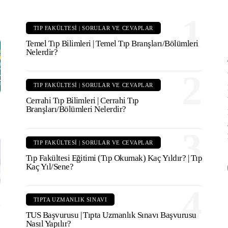
1
TIP FAKÜLTESI | SORULAR VE CEVAPLAR
Temel Tıp Bilimleri | Temel Tıp Branşları/Bölümleri
Nelerdir?
2
TIP FAKÜLTESI | SORULAR VE CEVAPLAR
Cerrahi Tıp Bilimleri | Cerrahi Tıp
Branşları/Bölümleri Nelerdir?
3
TIP FAKÜLTESI | SORULAR VE CEVAPLAR
Tıp Fakültesi Eğitimi (Tıp Okumak) Kaç Yıldır? | Tıp
Kaç Yıl/Sene?
4
TIPTA UZMANLIK SINAVI
u
TUS Başvurusu | Tıpta Uzmanlık Sınavı Başvurusu
Nasıl Yapılır?