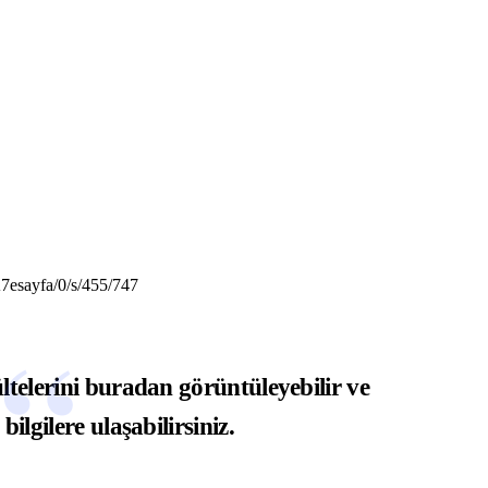
NASIL YAPILIR?
DOKTOR BUN'DAN
7esayfa/0/s/455/747
ltelerini
buradan
görüntüleyebilir ve
ilgilere ulaşabilirsiniz.