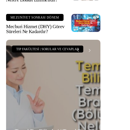
MEZUNIYET SONRASI DÖNEM
Mecburi Hizmet (DHY) Görev
Süreleri Ne Kadardır?
TIP FAKÜLTESI | SORULAR VE CEVAPLAR
TIP FAKÜLT