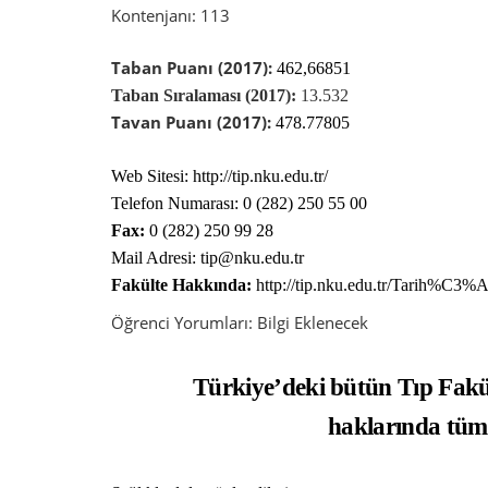
Kontenjanı: 113
Taban Puanı (2017):
462,66851
Taban Sıralaması (2017):
13.532
Tavan Puanı (2017):
478.77805
Web Sitesi: http://tip.nku.edu.tr/
Telefon Numarası:
0 (282) 250 55 00
Fax:
0 (282) 250 99 28
Mail Adresi: tip@nku.edu.tr
Fakülte Hakkında:
http://tip.nku.edu.tr/Tarih%C3%A
Öğrenci Yorumları:
Bilgi
Eklenecek
Türkiye’deki bütün Tıp Fakü
haklarında tüm b