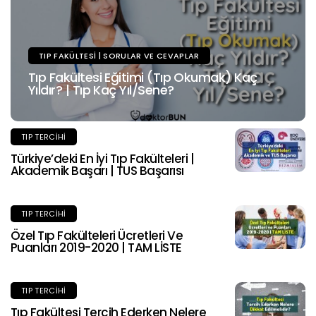
TIP FAKÜLTESI | SORULAR VE CEVAPLAR
Tıp Fakültesi Eğitimi (Tıp Okumak) Kaç
Yıldır? | Tıp Kaç Yıl/Sene?
TIP TERCIHI
Türkiye’deki En İyi Tıp Fakülteleri |
Akademik Başarı | TUS Başarısı
TIP TERCIHI
Özel Tıp Fakülteleri Ücretleri Ve
Puanları 2019-2020 | TAM LİSTE
TIP TERCIHI
Tıp Fakültesi Tercih Ederken Nelere