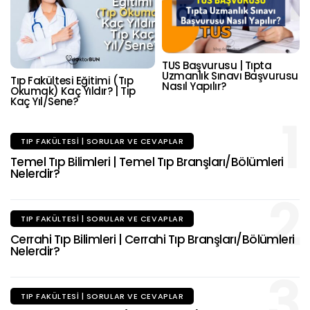
TUS Başvurusu | Tıpta
Uzmanlık Sınavı Başvurusu
Tıp Fakültesi Eğitimi (Tıp
Nasıl Yapılır?
Okumak) Kaç Yıldır? | Tıp
Kaç Yıl/Sene?
1
TIP FAKÜLTESI | SORULAR VE CEVAPLAR
Temel Tıp Bilimleri | Temel Tıp Branşları/Bölümleri
Nelerdir?
2
TIP FAKÜLTESI | SORULAR VE CEVAPLAR
Cerrahi Tıp Bilimleri | Cerrahi Tıp Branşları/Bölümleri
Nelerdir?
3
TIP FAKÜLTESI | SORULAR VE CEVAPLAR