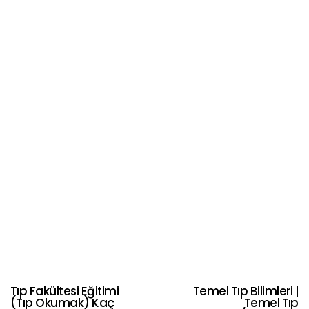
Tıp Fakültesi Eğitimi
Temel Tıp Bilimleri |
(Tıp Okumak) Kaç
Temel Tıp