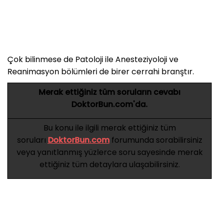
Çok bilinmese de Patoloji ile Anesteziyoloji ve
Reanimasyon bölümleri de birer cerrahi branştır.
Merak ettiğiniz tüm soruların cevabı
DoktorBun.com'da.
Bu konu ile ilgili merak ettiğiniz tüm
soruları
DoktorBun.com
forumunda sorabilirsiniz
veya yanıtlanmış yüzlerce soru sayesinde merak
ettiğiniz tüm detaylara ulaşabilirsiniz.