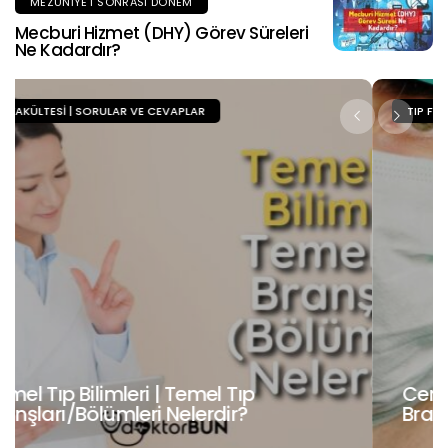
MEZUNIYET SONRASI DÖNEM
Mecburi Hizmet (DHY) Görev Süreleri
Ne Kadardır?
TIP FAKÜLTESI | SORULAR VE CEVAPLAR
Cerrahi Tıp Bilimleri | Cerrahi Tıp
Branşları/Bölümleri Nelerdir?