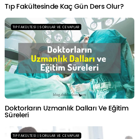
Tıp Fakültesinde Kaç Gün Ders Olur?
TIP FAKÜLTESI | SORULAR VE CEVAPLAR
Doktorların Uzmanlık Dalları Ve Eğitim
Süreleri
TIP FAKÜLTESI | SORULAR VE CEVAPLAR