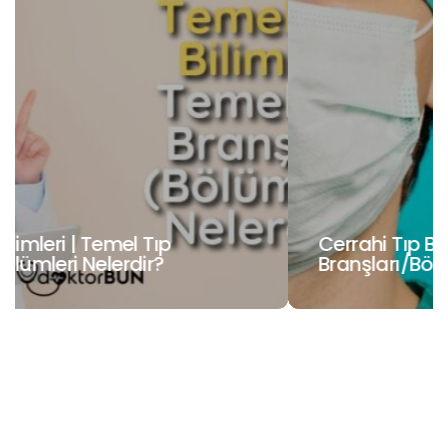
Cerrahi Tıp Bilimleri | Cerrahi Tıp
Branşları/Bölümleri Nelerdir?