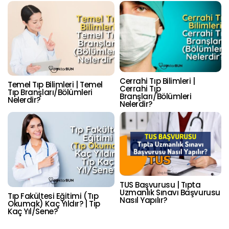
Cerrahi Tıp Bilimleri |
Temel Tıp Bilimleri | Temel
Cerrahi Tıp
Tıp Branşları/Bölümleri
Branşları/Bölümleri
Nelerdir?
Nelerdir?
TUS Başvurusu | Tıpta
Uzmanlık Sınavı Başvurusu
Tıp Fakültesi Eğitimi (Tıp
Nasıl Yapılır?
Okumak) Kaç Yıldır? | Tıp
Kaç Yıl/Sene?