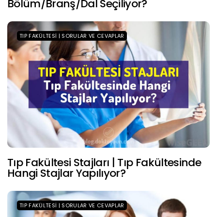
Bölüm/Branş/Dal Seçiliyor?
TIP FAKÜLTESI | SORULAR VE CEVAPLAR
Tıp Fakültesi Stajları | Tıp Fakültesinde
Hangi Stajlar Yapılıyor?
TIP FAKÜLTESI | SORULAR VE CEVAPLAR