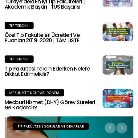
Türkiye’deki En İyi Tıp Fakülteleri |
Akademik Başarı | TUS Başarısı
TIP TERCIHI
Özel Tıp Fakülteleri Ücretleri Ve
Puanları 2019-2020 | TAM LİSTE
TIP TERCIHI
Tıp Fakültesi Tercih Ederken Nelere
Dikkat Edilmelidir?
MEZUNIYET SONRASI DÖNEM
Mecburi Hizmet (DHY) Görev Süreleri
Ne Kadardır?
TIP FAKÜLTESI | SORULAR VE CEVAPLAR