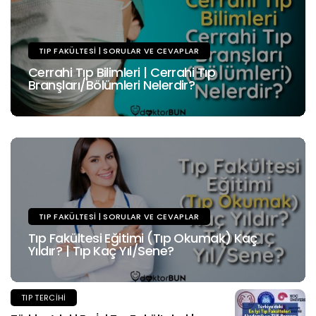
TIP FAKÜLTESI | SORULAR VE CEVAPLAR
Cerrahi Tıp Bilimleri | Cerrahi Tıp
Branşları/Bölümleri Nelerdir?
TIP FAKÜLTESI | SORULAR VE CEVAPLAR
Tıp Fakültesi Eğitimi (Tıp Okumak) Kaç
Yıldır? | Tıp Kaç Yıl/Sene?
TIP TERCIHI