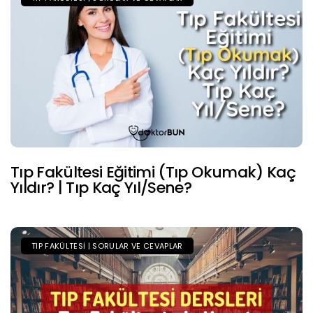
Tıp Fakültesi Eğitimi (Tıp Okumak) Kaç
Yıldır? | Tıp Kaç Yıl/Sene?
TIP FAKÜLTESI | SORULAR VE CEVAPLAR