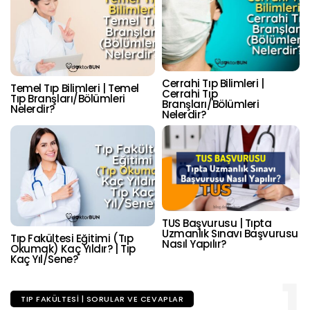
Cerrahi Tıp Bilimleri |
Temel Tıp Bilimleri | Temel
Cerrahi Tıp
Tıp Branşları/Bölümleri
Branşları/Bölümleri
Nelerdir?
Nelerdir?
TUS Başvurusu | Tıpta
Uzmanlık Sınavı Başvurusu
Tıp Fakültesi Eğitimi (Tıp
Nasıl Yapılır?
Okumak) Kaç Yıldır? | Tıp
Kaç Yıl/Sene?
1
TIP FAKÜLTESI | SORULAR VE CEVAPLAR