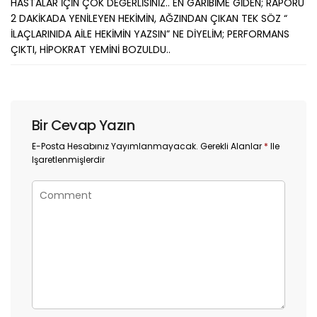
HASTALAR İÇİN ÇOK DEĞERLİSİNİZ.. EN GARİBİME GİDEN; RAPORU
2 DAKİKADA YENİLEYEN HEKİMİN, AĞZINDAN ÇIKAN TEK SÖZ “
İLAÇLARINIDA AİLE HEKİMİN YAZSIN” NE DİYELİM; PERFORMANS
ÇIKTI, HİPOKRAT YEMİNİ BOZULDU..
Bir Cevap Yazın
E-Posta Hesabınız Yayımlanmayacak.
Gerekli Alanlar
*
Ile
Işaretlenmişlerdir