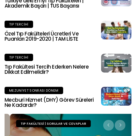
Türkiye’deki En İyi Tıp Fakülteleri |
Akademik Başarı | TUS Başarısı
TIP TERCIHI
Özel Tıp Fakülteleri Ücretleri Ve
Puanları 2019-2020 | TAM LİSTE
TIP TERCIHI
Tıp Fakültesi Tercih Ederken Nelere
Dikkat Edilmelidir?
MEZUNIYET SONRASI DÖNEM
Mecburi Hizmet (DHY) Görev Süreleri
Ne Kadardır?
TIP FAKÜLTESI | SORULAR VE CEVAPLAR