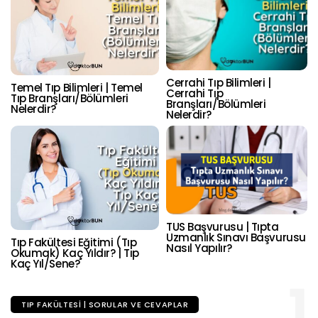
Cerrahi Tıp Bilimleri |
Temel Tıp Bilimleri | Temel
Cerrahi Tıp
Tıp Branşları/Bölümleri
Branşları/Bölümleri
Nelerdir?
Nelerdir?
TUS Başvurusu | Tıpta
Uzmanlık Sınavı Başvurusu
Tıp Fakültesi Eğitimi (Tıp
Nasıl Yapılır?
Okumak) Kaç Yıldır? | Tıp
Kaç Yıl/Sene?
1
TIP FAKÜLTESI | SORULAR VE CEVAPLAR