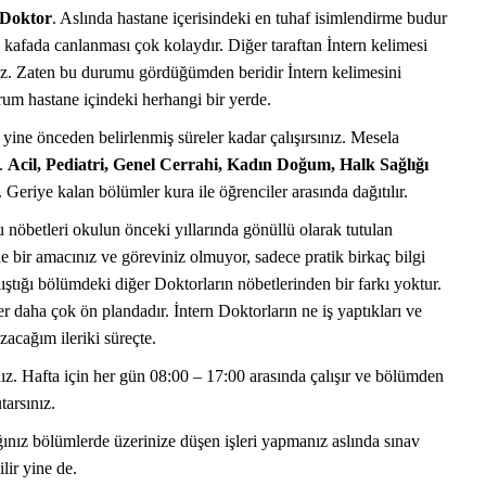
 Doktor
. Aslında hastane içerisindeki en tuhaf isimlendirme budur
ın kafada canlanması çok kolaydır. Diğer taraftan İntern kelimesi
lmaz. Zaten bu durumu gördüğümden beridir İntern kelimesini
orum hastane içindeki herhangi bir yerde.
 yine önceden belirlenmiş süreler kadar çalışırsınız. Mesela
z.
Acil, Pediatri, Genel Cerrahi, Kadın Doğum, Halk Sağlığı
DOKTOR BUN'DAN
TIP FAKÜLTESI | SORULAR VE CEVAPLAR
 Geriye kalan bölümler kura ile öğrenciler arasında dağıtılır.
 nöbetleri okulun önceki yıllarında gönüllü olarak tutulan
de bir amacınız ve göreviniz olmuyor, sadece pratik birkaç bilgi
ıştığı bölümdeki diğer Doktorların nöbetlerinden bir farkı yoktur.
r daha çok ön plandadır. İntern Doktorların ne iş yaptıkları ve
zacağım ileriki süreçte.
nız. Hafta için her gün 08:00 – 17:00 arasında çalışır ve bölümden
tarsınız.
ığınız bölümlerde üzerinize düşen işleri yapmanız aslında sınav
lir yine de.