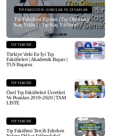
TIP FAKÜLTESI | SORULAR VE CEVAPLAR
Tıp Fakültesi Eğitimi (Tıp Okumak)
Kaç Yıldır? | Tıp Kaç Yıl/Sene?
TIP TERCIHI
Türkiye’deki En İyi Tıp
Fakülteleri | Akademik Başarı |
TUS Başarısı
TIP TERCIHI
Özel Tıp Fakülteleri Ücretleri
Ve Puanları 2019-2020 | TAM
LİSTE
TIP TERCIHI
Tıp Fakültesi Tercih Ederken
Nelere Dikkat Edilmelidir?