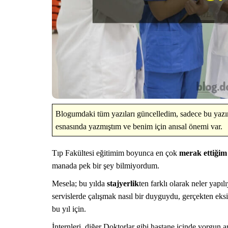
Blogumdaki tüm yazıları güncelledim, sadece bu yazın
esnasında yazmıştım ve benim için anısal önemi var.
Tıp Fakültesi eğitimim boyunca en çok
merak ettiğim
manada pek bir şey bilmiyordum.
Mesela; bu yılda
stajyerlik
ten farklı olarak neler yapı
servislerde çalışmak nasıl bir duyguydu, gerçekten eks
bu yıl için.
İnternleri, diğer Doktorlar gibi hastane içinde yorgun