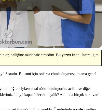
ın orjinalliğine müdahale etmedim. Bu yazıyı kendi İnternliğim
yıl 6.sınıftı. Bu sınıf için onlarca cümle duymuştum ama genel
lıyordu, öğrenciyken nasıl nöbet tutuluyordu, acilde ve diğer
iklerimizi bu yıl kapatabilecek miydik? Aklımda birçok soru vardı
 argın bir şekilde görürdüm genelde. Üzerlerinde
scrubs
denilen