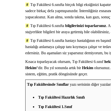
TıpDil Sınav Ba
#
Tıp Fakültesi 6.sınıfta birçok bilgi eksiğinizi kapatı
Yapılır?
sadece birkaç defa yapmışsınızdır. İnternliğiniz esnasın
yapacaksınız. Kan alma, sonda takma, kan gazı, sonuç 
#
Tıp Fakültesi 6.sınıfta
bilgilerinizi toparlarsınız
. A
stajyerlikte bilgileri bir araya getirmiş bile olabilirsin
#
Tıp Fakültesi 6.sınıfta hastayı hastalığının en başı
hastalığı anlamaya çalışıp tanı koymaya çalışır ve tedav
edersiniz. Bu aşamaları siz yaparsınız demiyorum, bu i
Kısaca toparlayacak olursam, Tıp Fakültesi 6.sınıf
heki
Hekim
“dir. Bu yıl sonunda artık bir
Hekim
olursunuz. 
sistem, eğitim, pratik döngüsünde geçer.
Tıp Fakültesinde Sınıflar
yazı serisinin diğer yazıl
Tıp Fakültesi Hazırlık Sınıfı
Tıp Fakültesi 1.Sınıf