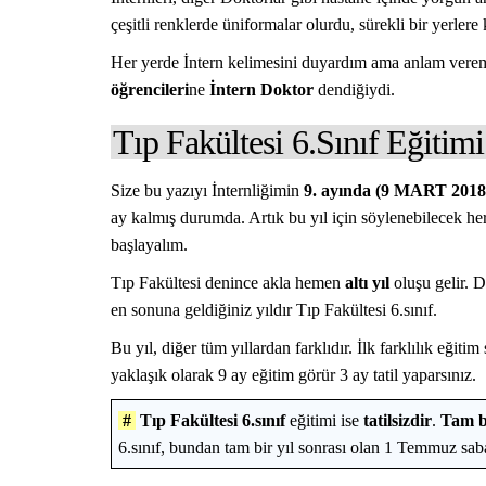
çeşitli renklerde üniformalar olurdu, sürekli bir yerlere 
Her yerde İntern kelimesini duyardım ama anlam verem
öğrencileri
ne
İntern Doktor
dendiğiydi.
Tıp Fakültesi 6.Sınıf Eğitimi
Size bu yazıyı İnternliğimin
9. ayında (9 MART 2018
ay kalmış durumda. Artık bu yıl için söylenebilecek h
başlayalım.
Tıp Fakültesi denince akla hemen
altı yıl
oluşu gelir. D
en sonuna geldiğiniz yıldır Tıp Fakültesi 6.sınıf.
Bu yıl, diğer tüm yıllardan farklıdır. İlk farklılık eğitim s
yaklaşık olarak 9 ay eğitim görür 3 ay tatil yaparsınız.
#
Tıp Fakültesi 6.sınıf
eğitimi ise
tatilsizdir
.
Tam bi
6.sınıf, bundan tam bir yıl sonrası olan 1 Temmuz saba