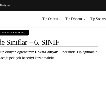
İletişim
Tıp Öncesi
Tıp Dönemi
Tıp Sonras
ÜLTESINDE SINIFLAR
e Sınıflar – 6. SINIF
ve Tıp okuyan öğrencimiz
Doktor oluyor
. Öncesinde Tıp eğitiminin
anacağı pek çok beceriyi kazanmalıdır.