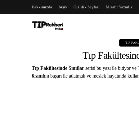
Hakkımızda
Arşiv
Gizlilik Sayfası
Misafir Yazarlık
TIP FAK
Tıp Fakültesind
Tıp Fakültesinde Sınıflar
serisi bu yazı ile bitiyor 
6.sınıfı
nı başarı ile atlatmalı ve meslek hayatında kull