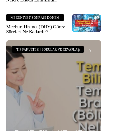
MEZUNIYET SONRASI DÖNEM
Mecburi Hizmet (DHY) Görev
Süreleri Ne Kadardır?
TIP FAKÜLTESI | SORULAR VE CEVAPLAR
TIP FA
Tıp Fa