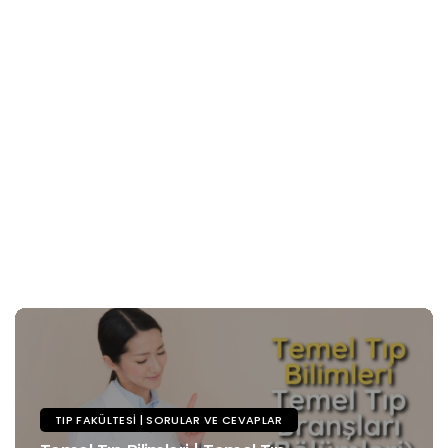
TIP FAKÜLTESI | SORULAR VE CEVAPLAR