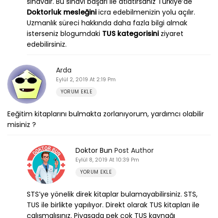
sınavdır. Bu sınavı başarı ile atlatırsanız Türkiye’de
Doktorluk mesleğini
icra edebilmenizin yolu açılır.
Uzmanlık süreci hakkında daha fazla bilgi almak
isterseniz blogumdaki
TUS kategorisini
ziyaret
edebilirsiniz.
Arda
Eylül 2, 2019 At 2:19 Pm
YORUM EKLE
Eeğitim kitaplarını bulmakta zorlanıyorum, yardımcı olabilir
misiniz ?
Doktor Bun
Post Author
Eylül 8, 2019 At 10:39 Pm
YORUM EKLE
STS’ye yönelik direk kitaplar bulamayabilirsiniz. STS,
TUS ile birlikte yapılıyor. Direkt olarak TUS kitapları ile
çalışmalısınız. Piyasada pek çok TUS kaynağı