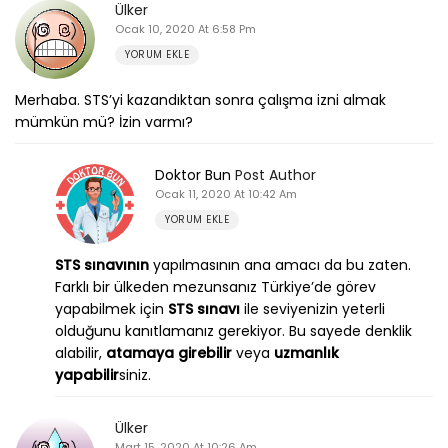
Ülker
Ocak 10, 2020 At 6:58 Pm
YORUM EKLE
Merhaba. STS’yi kazandıktan sonra çalışma izni almak
mümkün mü? İzin varmı?
Doktor Bun
Post Author
Ocak 11, 2020 At 10:42 Am
YORUM EKLE
STS sınavının
yapılmasının ana amacı da bu zaten.
Farklı bir ülkeden mezunsanız Türkiye’de görev
yapabilmek için
STS sınavı
ile seviyenizin yeterli
olduğunu kanıtlamanız gerekiyor. Bu sayede denklik
alabilir,
atamaya girebilir
veya
uzmanlık
yapabilir
siniz.
Ülker
Mart 15, 2020 At 10:26 Am