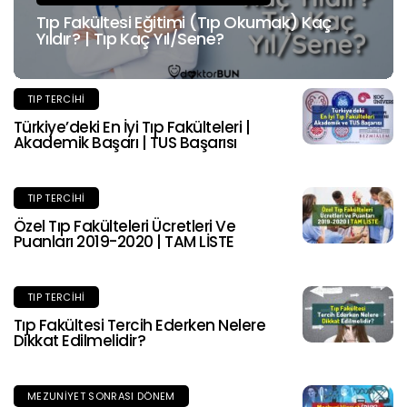
Tıp Fakültesi Eğitimi (Tıp Okumak) Kaç
Yıldır? | Tıp Kaç Yıl/Sene?
TIP TERCIHI
Türkiye’deki En İyi Tıp Fakülteleri |
Akademik Başarı | TUS Başarısı
TIP TERCIHI
Özel Tıp Fakülteleri Ücretleri Ve
Puanları 2019-2020 | TAM LİSTE
TIP TERCIHI
Tıp Fakültesi Tercih Ederken Nelere
Dikkat Edilmelidir?
MEZUNIYET SONRASI DÖNEM