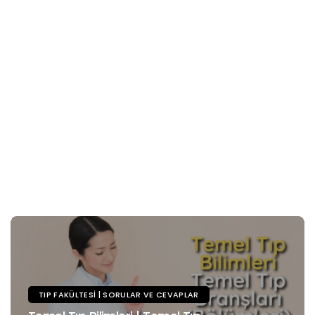
TIP FAKÜLTESI | SORULAR VE CEVAPLAR