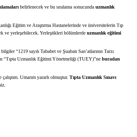
ralamaları
belirlenecek ve bu sıralama sonucunda
uzmanlık
kanlığı Eğitim ve Araştırma Hastanelerinde ve üniversitelerin Tıp
cek ve yerleşebilecek. Yerleştikleri bölümlerde
uzmanlık eğitimi
ilgiler “1219 sayılı Tababet ve Şuabatı San’atlarının Tarzı
OKTOR BUN'DAN
TIP FAKÜLTESI | SORULAR VE CEVAPLAR
 için “Tıpta Uzmanlık Eğitimi Yönetmeliği (TUEY)”ne
buradan
 çalıştım. Umarım yararlı olmuştur.
Tıpta Uzmanlık Sınavı
iz.