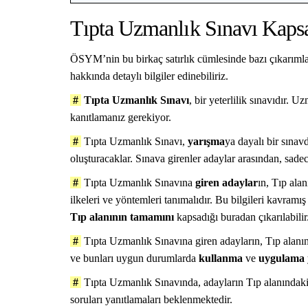
Tıpta Uzmanlık Sınavı Kaps
ÖSYM’nin bu birkaç satırlık cümlesinde bazı çıkarıml
hakkında detaylı bilgiler edinebiliriz.
#
Tıpta Uzmanlık Sınavı
, bir yeterlilik sınavıdır. U
kanıtlamanız gerekiyor.
#
Tıpta Uzmanlık Sınavı,
yarışma
ya dayalı bir sınavd
oluşturacaklar. Sınava girenler adaylar arasından, sadec
#
Tıpta Uzmanlık Sınavına
giren adaylar
ın, Tıp alan
ilkeleri ve yöntemleri tanımalıdır. Bu bilgileri kavramı
Tıp alanının tamamını
kapsadığı buradan çıkarılabilir
#
Tıpta Uzmanlık Sınavına giren adayların, Tıp alanı
ve bunları uygun durumlarda
kullanma
ve
uygulama
#
Tıpta Uzmanlık Sınavında, adayların Tıp alanındaki b
soruları yanıtlamaları beklenmektedir.