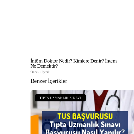
TıpDil Sınav Baş
Yapılır?
İntörn Doktor Nedir? Kimlere Denir? İntern
Ne Demektir?
Önceki İçerik
Benzer İçerikler
TIPTA UZMANLIK SINAVI