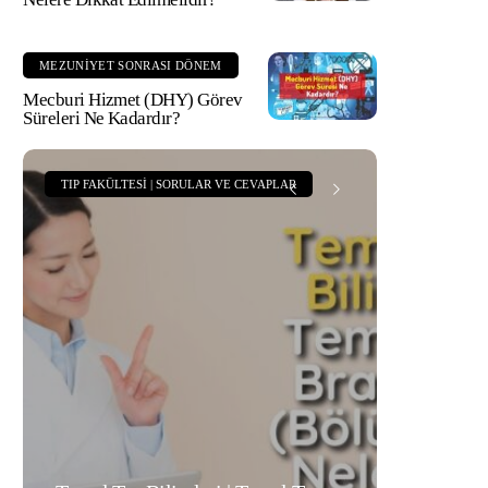
MEZUNIYET SONRASI DÖNEM
Mecburi Hizmet (DHY) Görev
Süreleri Ne Kadardır?
TIP FAKÜLTESI | SORULAR VE CEVAPLAR
TIP FAK
Tıp Fa