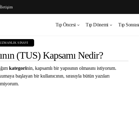
İletişim
Tıp Öncesi
Tıp Dönemi
Tıp Sonras
 UZMANLIK SINAVI
vının (TUS) Kapsamı Nedir?
tığım
kategori
nin, kapsamlı bir yapısının olmasını istiyorum.
kumaya başlayan bir kullanıcının, sırasıyla bütün yazıları
temiyorum.