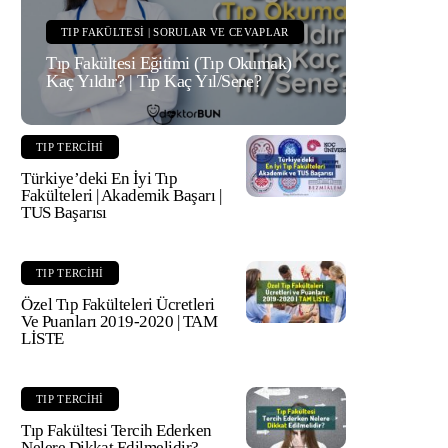
TIP FAKÜLTESI | SORULAR VE CEVAPLAR
Tıp Fakültesi Eğitimi (Tıp Okumak)
Kaç Yıldır? | Tıp Kaç Yıl/Sene?
TIP TERCIHI
Türkiye’deki En İyi Tıp
Fakülteleri | Akademik Başarı |
TUS Başarısı
TIP TERCIHI
Özel Tıp Fakülteleri Ücretleri
Ve Puanları 2019-2020 | TAM
LİSTE
TIP TERCIHI
Tıp Fakültesi Tercih Ederken
Nelere Dikkat Edilmelidir?