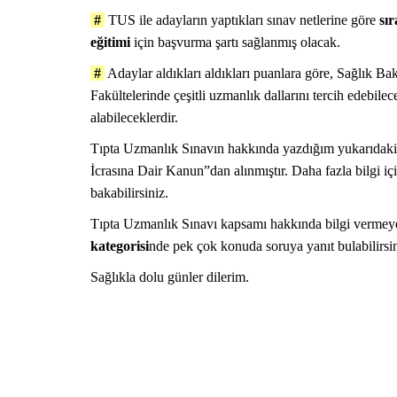
#
TUS ile adayların yaptıkları sınav netlerine göre
sı
eğitimi
için başvurma şartı sağlanmış olacak.
#
Adaylar aldıkları aldıkları puanlara göre, Sağlık Ba
Fakültelerinde çeşitli uzmanlık dallarını tercih edebile
alabileceklerdir.
Tıpta Uzmanlık Sınavın hakkında yazdığım yukarıdaki b
NASIL YAPILIR?
D
İcrasına Dair Kanun”dan alınmıştır. Daha fazla bilgi
bakabilirsiniz.
Tıpta Uzmanlık Sınavı kapsamı hakkında bilgi vermeye
kategorisi
nde pek çok konuda soruya yanıt bulabilirsin
Sağlıkla dolu günler dilerim.