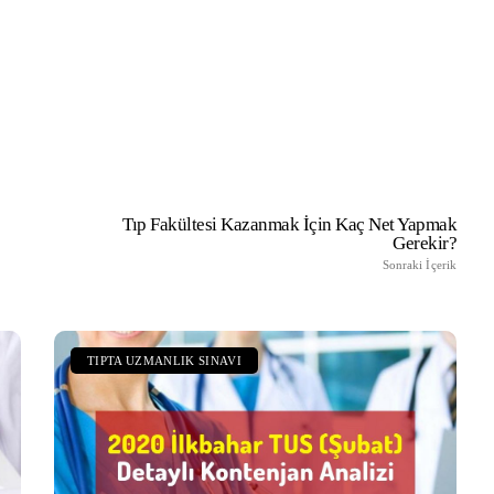
vurusu Nasıl
Temel Tıp Bilimleri | Temel Tıp
Branşları/Bölümleri Nelerdir?
Tıp Fakültesi Kazanmak İçin Kaç Net Yapmak
Gerekir?
Sonraki İçerik
TIPTA UZMANLIK SINAVI