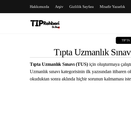
Hakkımızda
Arşiv
Gizlilik Sayfası
Misafir Yazarlık
TIPTA
Tıpta Uzmanlık Sına
Tıpta Uzmanlık Sınavı (TUS)
için oluşturmaya çalış
Uzmanlık sınavı kategorisinin ilk yazısından itibaren o
okuduktan sonra aklında hiçbir sorunun kalmaması is