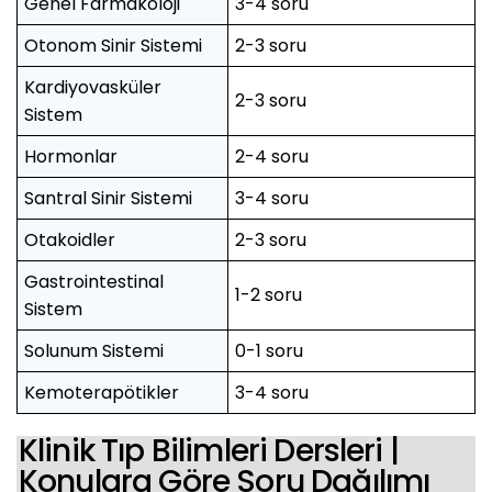
Genel Farmakoloji
3-4 soru
Otonom Sinir Sistemi
2-3 soru
Kardiyovasküler
2-3 soru
Sistem
Hormonlar
2-4 soru
Santral Sinir Sistemi
3-4 soru
Otakoidler
2-3 soru
Gastrointestinal
1-2 soru
Sistem
Solunum Sistemi
0-1 soru
Kemoterapötikler
3-4 soru
Klinik Tıp Bilimleri Dersleri |
Konulara Göre Soru Dağılımı