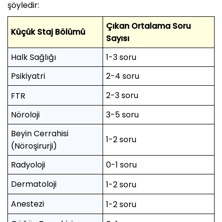
şöyledir:
Çıkan Ortalama Soru
Küçük Staj Bölümü
Sayısı
Halk Sağlığı
1-3 soru
Psikiyatri
2-4 soru
2-3 soru
FTR
Nöroloji
3-5 soru
Beyin Cerrahisi
1-2 soru
(Nöroşirurji)
Radyoloji
0-1 soru
Dermatoloji
1-2 soru
Anestezi
1-2 soru