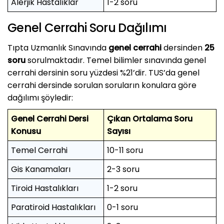
Alerjik Hastalıklar
1-2 soru
Genel Cerrahi Soru Dağılımı
Tıpta Uzmanlık Sınavında
genel cerrahi
dersinden
25
soru
sorulmaktadır. Temel bilimler sınavında genel
cerrahi dersinin soru yüzdesi %21’dir. TUS’da genel
cerrahi dersinde sorulan soruların konulara göre
dağılımı şöyledir:
Genel Cerrahi Dersi
Çıkan Ortalama Soru
Konusu
Sayısı
Temel Cerrahi
10-11 soru
Gis Kanamaları
2-3 soru
Tiroid Hastalıkları
1-2 soru
Paratiroid Hastalıkları
0-1 soru