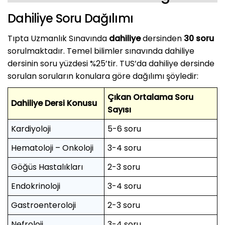
Dahiliye Soru Dağılımı
Tıpta Uzmanlık Sınavında
dahiliye
dersinden
30 soru
sorulmaktadır. Temel bilimler sınavında dahiliye
dersinin soru yüzdesi %25’tir. TUS’da dahiliye dersinde
sorulan soruların konulara göre dağılımı şöyledir:
Çıkan Ortalama Soru
Dahiliye Dersi Konusu
Sayısı
Kardiyoloji
5-6 soru
Hematoloji – Onkoloji
3-4 soru
Göğüs Hastalıkları
2-3 soru
Endokrinoloji
3-4 soru
Gastroenteroloji
2-3 soru
Nefroloji
3-4 soru