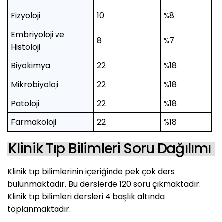
Fizyoloji
10
%8
Embriyoloji ve
8
%7
Histoloji
Biyokimya
22
%18
Mikrobiyoloji
22
%18
Patoloji
22
%18
Farmakoloji
22
%18
Klinik Tıp Bilimleri Soru Dağılımı
Klinik tıp bilimlerinin içeriğinde pek çok ders
bulunmaktadır. Bu derslerde 120 soru çıkmaktadır.
Klinik tıp bilimleri dersleri 4 başlık altında
toplanmaktadır.