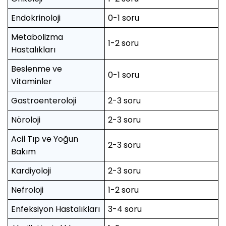
Endokrinoloji
0-1 soru
Metabolizma
1-2 soru
Hastalıkları
Beslenme ve
0-1 soru
Vitaminler
Gastroenteroloji
2-3 soru
Nöroloji
2-3 soru
Acil Tıp ve Yoğun
2-3 soru
Bakım
Kardiyoloji
2-3 soru
Nefroloji
1-2 soru
Enfeksiyon Hastalıkları
3-4 soru