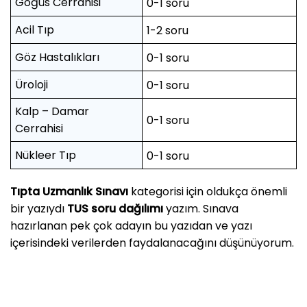
Göğüs Cerrahisi
0-1 soru
Acil Tıp
1-2 soru
Göz Hastalıkları
0-1 soru
Üroloji
0-1 soru
Kalp – Damar
0-1 soru
Cerrahisi
Nükleer Tıp
0-1 soru
Tıpta Uzmanlık Sınavı
kategorisi için oldukça önemli
bir yazıydı
TUS soru dağılımı
yazım. Sınava
hazırlanan pek çok adayın bu yazıdan ve yazı
içerisindeki verilerden faydalanacağını düşünüyorum.