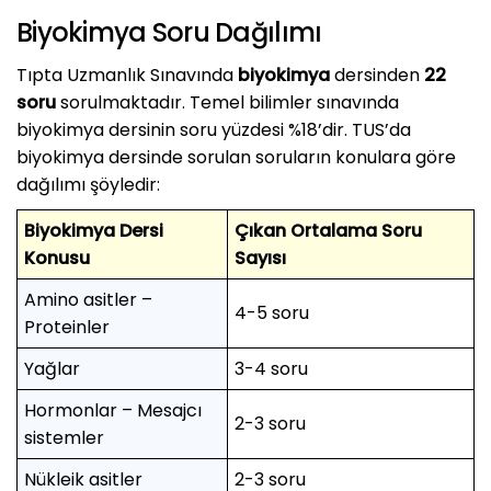
Biyokimya Soru Dağılımı
Tıpta Uzmanlık Sınavında
biyokimya
dersinden
22
soru
sorulmaktadır. Temel bilimler sınavında
biyokimya dersinin soru yüzdesi %18’dir. TUS’da
biyokimya dersinde sorulan soruların konulara göre
dağılımı şöyledir:
Biyokimya Dersi
Çıkan Ortalama Soru
Konusu
Sayısı
Amino asitler –
4-5 soru
Proteinler
Yağlar
3-4 soru
Hormonlar – Mesajcı
2-3 soru
sistemler
Nükleik asitler
2-3 soru