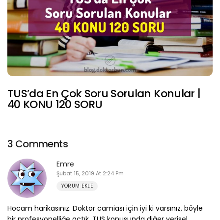
TUS’da En Çok Soru Sorulan Konular |
40 KONU 120 SORU
3 Comments
Emre
Şubat 15, 2019 At 2:24 Pm
YORUM EKLE
Hocam harikasınız. Doktor camiası için iyi ki varsınız, böyle
bir profesyonelliğe açtık. TUS konusunda diğer verisel