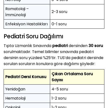
Romatoloji –
2-3 soru
İmmünoloji
Enfeksiyon Hastalıkları
0-1 soru
Pediatri Soru Dağılımı
Tıpta Uzmanlık Sınavında
pediatri
dersinden
30 soru
sorulmaktadır. Temel bilimler sınavında pediatri
dersinin soru yüzdesi %25’tir. TUS’da pediatri dersinde
sorulan soruların konulara göre dağılımı şöyledir:
Çıkan Ortalama Soru
Pediatri Dersi Konusu
Sayısı
Yenidoğan
4-5 soru
Hematoloji
1-2 soru
Onkoloji
1-2 soru