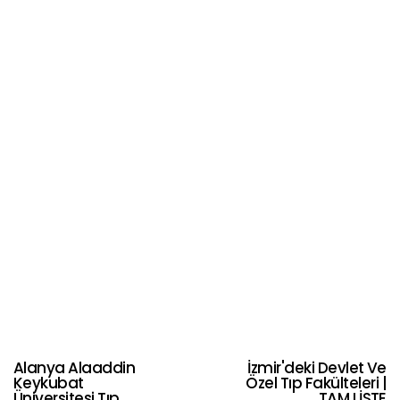
Alanya Alaaddin
İzmir'deki Devlet Ve
Keykubat
Özel Tıp Fakülteleri |
Üniversitesi Tıp
TAM LİSTE