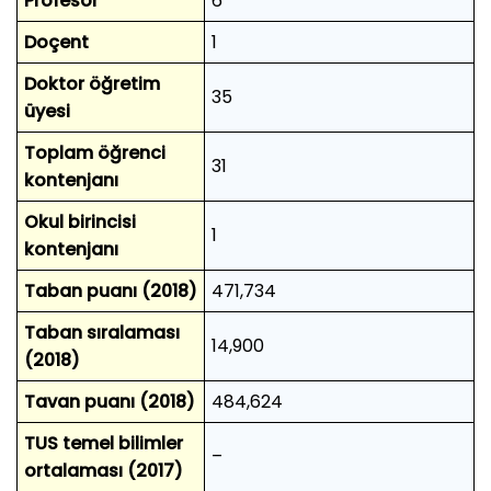
Profesör
6
Doçent
1
Doktor öğretim
35
üyesi
Toplam öğrenci
31
kontenjanı
Okul birincisi
1
kontenjanı
Taban puanı (2018)
471,734
Taban sıralaması
14,900
(2018)
Tavan puanı (2018)
484,624
TUS temel bilimler
–
ortalaması (2017)