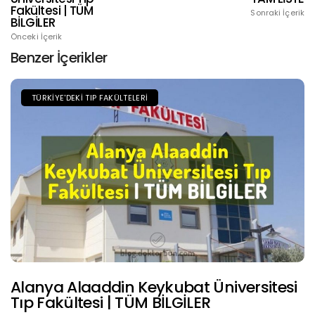
Fakültesi | TÜM
Sonraki İçerik
BİLGİLER
Önceki İçerik
Benzer İçerikler
TÜRKIYE'DEKI TIP FAKÜLTELERI
Alanya Alaaddin Keykubat Üniversitesi
Tıp Fakültesi | TÜM BİLGİLER