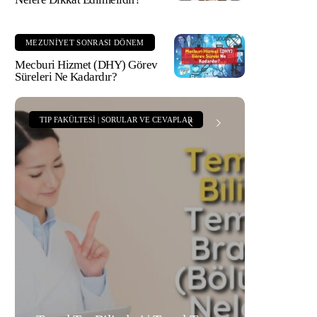
MEZUNIYET SONRASI DÖNEM
Mecburi Hizmet (DHY) Görev
Süreleri Ne Kadardır?
TIP FAKÜLTESI | SORULAR VE CEVAPLAR
TIP F
Tıp 