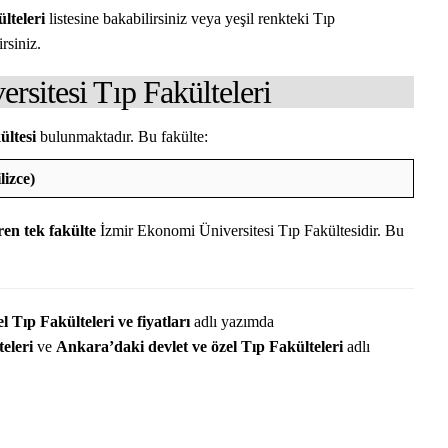
lteleri
listesine bakabilirsiniz veya yeşil renkteki Tıp
rsiniz.
rsitesi Tıp Fakülteleri
ültesi
bulunmaktadır. Bu fakülte:
DOKTOR BUN'DAN
TIP FAKÜLTESI | SORULAR VE CEVAPLAR
lizce)
ren tek fakülte
İzmir Ekonomi Üniversitesi Tıp Fakültesidir. Bu
l Tıp Fakülteleri ve fiyatları
adlı yazımda
teleri
ve
Ankara’daki devlet ve özel Tıp Fakülteleri
adlı