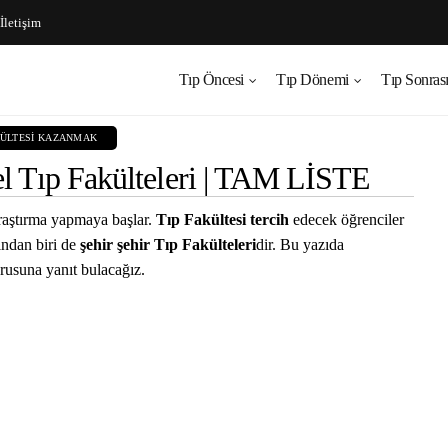
İletişim
Tıp Öncesi
Tıp Dönemi
Tıp Sonras
KÜLTESI KAZANMAK
el Tıp Fakülteleri | TAM LİSTE
araştırma yapmaya başlar.
Tıp Fakültesi tercih
edecek öğrenciler
rından biri de
şehir şehir Tıp Fakülteleri
dir. Bu yazıda
rusuna yanıt bulacağız.