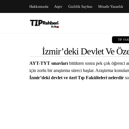
Hakkımızda
Arşiv
Gizlilik Sayfası
Misafir Yazarlık
TIP FA
İzmir’deki Devlet Ve Öz
AYT-TYT sınavları
bittikten sonra pek çok öğrenci 
için zorlu bir araştırma süreci başlar. Araştırma konula
İzmir’deki devlet ve özel Tıp Fakülteleri nelerdir
so