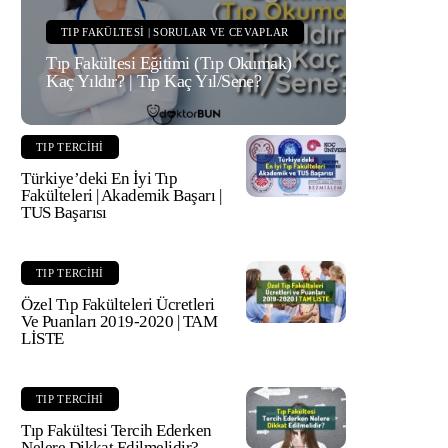
TIP FAKÜLTESI | SORULAR VE CEVAPLAR
Tıp Fakültesi Eğitimi (Tıp Okumak)
Kaç Yıldır? | Tıp Kaç Yıl/Sene?
TIP TERCIHI
Türkiye’deki En İyi Tıp
Fakülteleri | Akademik Başarı |
TUS Başarısı
TIP TERCIHI
Özel Tıp Fakülteleri Ücretleri
Ve Puanları 2019-2020 | TAM
LİSTE
TIP TERCIHI
Tıp Fakültesi Tercih Ederken
Nelere Dikkat Edilmelidir?