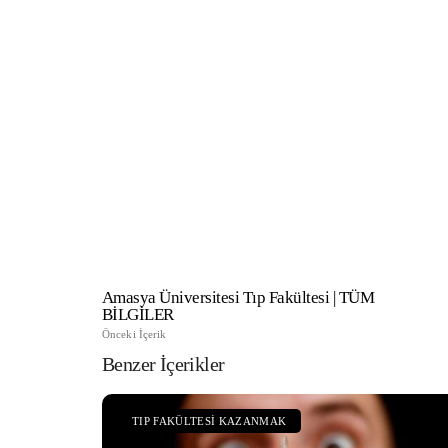
TıpDil Sınav B
Yapılır?
Amasya Üniversitesi Tıp Fakültesi | TÜM
BİLGİLER
Önceki İçerik
Benzer İçerikler
TIP FAKÜLTESI KAZANMAK