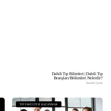
aşvurusu Nasıl
Temel Tıp Bilimleri | Temel Tı
Branşları/Bölümleri Nelerdir?
Dahili Tıp Bilimleri | Dahili Tıp
Branşları/Bölümleri Nelerdir?
Sonraki İçerik
TIP FAKÜLTESI KAZANMAK