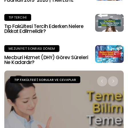
Puanları 2019-2020 | TAM LİSTE
TIP TERCIHI
Tıp Fakültesi Tercih Ederken Nelere
Dikkat Edilmelidir?
MEZUNIYET SONRASI DÖNEM
Mecburi Hizmet (DHY) Görev Süreleri
Ne Kadardır?
TIP FAKÜLTESI | SORULAR VE CEVAPLAR