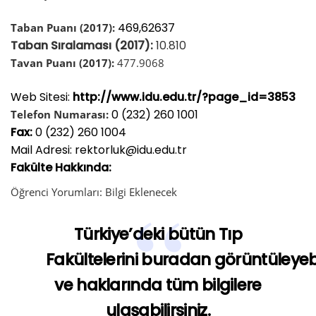
469,62637
Taban Puanı (2017):
Taban Sıralaması (2017):
10.810
Tavan Puanı (2017):
477.9068
Web Sitesi:
http://www.idu.edu.tr/?page_id=3853
0 (232) 260 1001
Telefon Numarası:
Fax:
0 (232) 260 1004
Mail Adresi: rektorluk@idu.edu.tr
Fakülte Hakkında:
Öğrenci Yorumları:
Bilgi
Eklenecek
Türkiye’deki bütün Tıp
Fakültelerini
buradan
görüntüleyebi
ve haklarında tüm bilgilere
ulaşabilirsiniz.