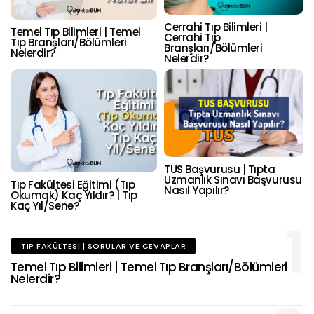
Cerrahi Tıp Bilimleri |
Temel Tıp Bilimleri | Temel
Cerrahi Tıp
Tıp Branşları/Bölümleri
Branşları/Bölümleri
Nelerdir?
Nelerdir?
TUS Başvurusu | Tıpta
Uzmanlık Sınavı Başvurusu
Tıp Fakültesi Eğitimi (Tıp
Nasıl Yapılır?
Okumak) Kaç Yıldır? | Tıp
Kaç Yıl/Sene?
1
TIP FAKÜLTESI | SORULAR VE CEVAPLAR
Temel Tıp Bilimleri | Temel Tıp Branşları/Bölümleri
Nelerdir?