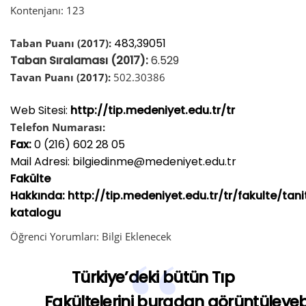
Kontenjanı: 123
483,39051
Taban Puanı (2017):
Taban Sıralaması (2017):
6.529
Tavan Puanı (2017):
502.30386
Web Sitesi:
http://tip.medeniyet.edu.tr/tr
Telefon Numarası:
Fax:
0 (216) 602 28 05
Mail Adresi: bilgiedinme@medeniyet.edu.tr
Fakülte
Hakkında:
http://tip.medeniyet.edu.tr/tr/fakulte/tan
katalogu
Öğrenci Yorumları:
Bilgi
Eklenecek
Türkiye’deki bütün Tıp
Fakültelerini
buradan
görüntüleyebi