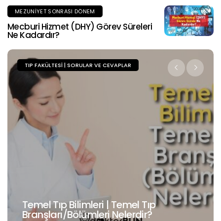
MEZUNIYET SONRASI DÖNEM
Mecburi Hizmet (DHY) Görev Süreleri
Ne Kadardır?
TIP FAKÜLTESI | SORULAR VE CEVAPLAR
Cerrahi Tıp Bilimleri | Cerrahi Tıp
Branşları/Bölümleri Nelerdir?