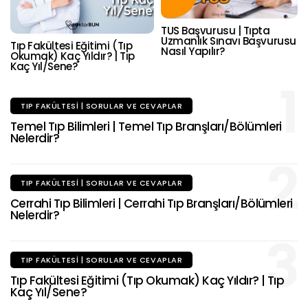
TUS Başvurusu | Tıpta
Uzmanlık Sınavı Başvurusu
Tıp Fakültesi Eğitimi (Tıp
Nasıl Yapılır?
Okumak) Kaç Yıldır? | Tıp
Kaç Yıl/Sene?
1
TIP FAKÜLTESI | SORULAR VE CEVAPLAR
Temel Tıp Bilimleri | Temel Tıp Branşları/Bölümleri
Nelerdir?
2
TIP FAKÜLTESI | SORULAR VE CEVAPLAR
Cerrahi Tıp Bilimleri | Cerrahi Tıp Branşları/Bölümleri
Nelerdir?
3
TIP FAKÜLTESI | SORULAR VE CEVAPLAR
Tıp Fakültesi Eğitimi (Tıp Okumak) Kaç Yıldır? | Tıp
Kaç Yıl/Sene?