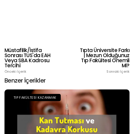
Müstafilik/İstifa
Tıpta Üniversite Farkı
Sonrası TUS'da EAH
| Mezun Olduğunuz
Veya SBA Kadrosu
Tıp Fakültesi Önemli
Tercihi
Mi?
Önceki İçerik
Sonraki İçerik
Benzer İçerikler
TIP FAKÜLTESI KAZANMAK