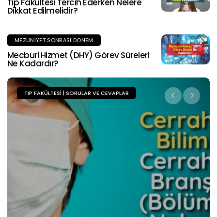
Tıp Fakültesi Tercih Ederken Nelere
Dikkat Edilmelidir?
MEZUNIYET SONRASI DÖNEM
Mecburi Hizmet (DHY) Görev Süreleri
Ne Kadardır?
TIP FAKÜLTESI | SORULAR VE CEVAPLAR