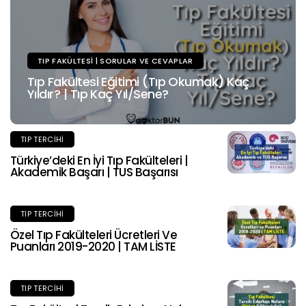
TIP FAKÜLTESI | SORULAR VE CEVAPLAR
Tıp Fakültesi Eğitimi (Tıp Okumak) Kaç
Yıldır? | Tıp Kaç Yıl/Sene?
TIP TERCIHI
Türkiye’deki En İyi Tıp Fakülteleri |
Akademik Başarı | TUS Başarısı
TIP TERCIHI
Özel Tıp Fakülteleri Ücretleri Ve
Puanları 2019-2020 | TAM LİSTE
TIP TERCIHI