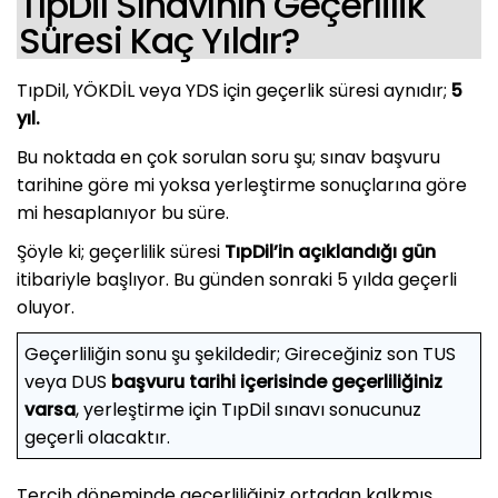
TıpDil Sınavının Geçerlilik
Süresi Kaç Yıldır?
TıpDil, YÖKDİL veya YDS için geçerlik süresi aynıdır;
5
yıl.
Bu noktada en çok sorulan soru şu; sınav başvuru
tarihine göre mi yoksa yerleştirme sonuçlarına göre
mi hesaplanıyor bu süre.
Şöyle ki; geçerlilik süresi
TıpDil’in açıklandığı gün
itibariyle başlıyor. Bu günden sonraki 5 yılda geçerli
oluyor.
Geçerliliğin sonu şu şekildedir; Gireceğiniz son TUS
veya DUS
başvuru tarihi içerisinde geçerliliğiniz
varsa
, yerleştirme için TıpDil sınavı sonucunuz
geçerli olacaktır.
Tercih döneminde geçerliliğiniz ortadan kalkmış