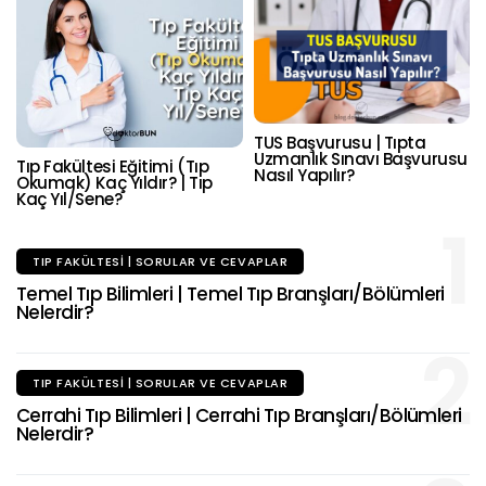
TUS Başvurusu | Tıpta
Uzmanlık Sınavı Başvurusu
Tıp Fakültesi Eğitimi (Tıp
Nasıl Yapılır?
Okumak) Kaç Yıldır? | Tıp
Kaç Yıl/Sene?
1
TIP FAKÜLTESI | SORULAR VE CEVAPLAR
Temel Tıp Bilimleri | Temel Tıp Branşları/Bölümleri
Nelerdir?
2
TIP FAKÜLTESI | SORULAR VE CEVAPLAR
Cerrahi Tıp Bilimleri | Cerrahi Tıp Branşları/Bölümleri
Nelerdir?