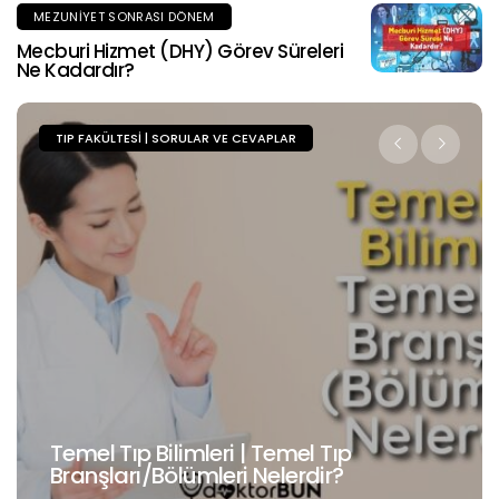
MEZUNIYET SONRASI DÖNEM
Mecburi Hizmet (DHY) Görev Süreleri
Ne Kadardır?
TIP FAKÜLTESI | SORULAR VE CEVAPLAR
Cerrahi Tıp Bilimleri | Cerrahi Tıp
Branşları/Bölümleri Nelerdir?