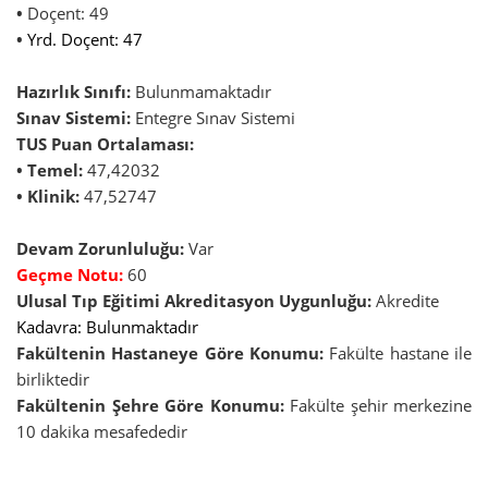
•
Doçent: 49
•
Yrd. Doçent: 47
Hazırlık Sınıfı:
Bulunmamaktadır
Sınav Sistemi:
Entegre Sınav Sistemi
TUS Puan Ortalaması:
• Temel:
47,42032
• Klinik:
47,52747
Devam Zorunluluğu:
Var
Geçme Notu:
60
Ulusal Tıp Eğitimi Akreditasyon Uygunluğu:
Akredite
Kadavra: Bulunmaktadır
Fakültenin Hastaneye Göre Konumu:
Fakülte hastane ile
birliktedir
Fakültenin Şehre Göre Konumu:
Fakülte şehir merkezine
10 dakika mesafededir