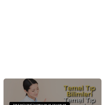
TIP FAKÜLTESI | SORULAR VE CEVAPLAR