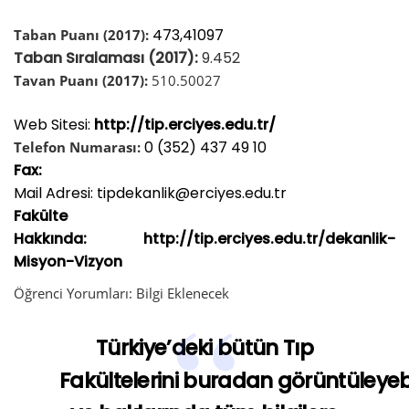
473,41097
Taban Puanı (2017):
Taban Sıralaması (2017):
9.452
Tavan Puanı (2017):
510.50027
Web Sitesi:
http://tip.erciyes.edu.tr/
0 (352) 437 49 10
Telefon Numarası:
Fax:
Mail Adresi: tipdekanlik@erciyes.edu.tr
Fakülte
Hakkında:
http://tip.erciyes.edu.tr/dekanlik-
Misyon-Vizyon
Öğrenci Yorumları:
Bilgi
Eklenecek
Türkiye’deki bütün Tıp
Fakültelerini
buradan
görüntüleyebi