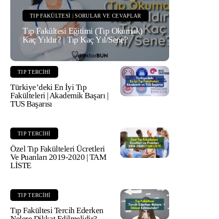
TIP FAKÜLTESI | SORULAR VE CEVAPLAR
Tıp Fakültesi Eğitimi (Tıp Okumak)
Kaç Yıldır? | Tıp Kaç Yıl/Sene?
TIP TERCIHI
Türkiye’deki En İyi Tıp
Fakülteleri | Akademik Başarı |
TUS Başarısı
TIP TERCIHI
Özel Tıp Fakülteleri Ücretleri
Ve Puanları 2019-2020 | TAM
LİSTE
TIP TERCIHI
Tıp Fakültesi Tercih Ederken
Nelere Dikkat Edilmelidir?