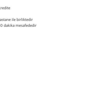
redite
stane ile birliktedir
30 dakika mesafededir