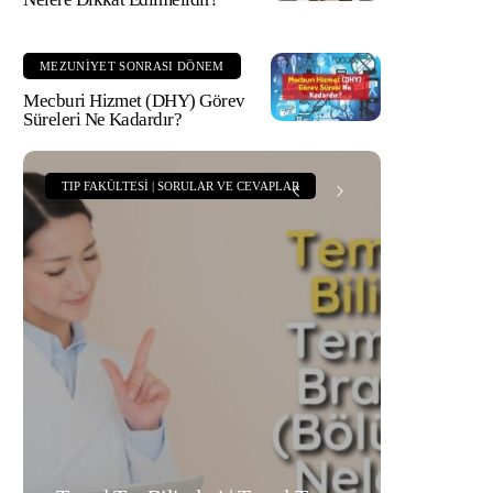
MEZUNIYET SONRASI DÖNEM
Mecburi Hizmet (DHY) Görev
Süreleri Ne Kadardır?
TIP FAKÜLTESI | SORULAR VE CEVAPLAR
TIP FAKÜLTE