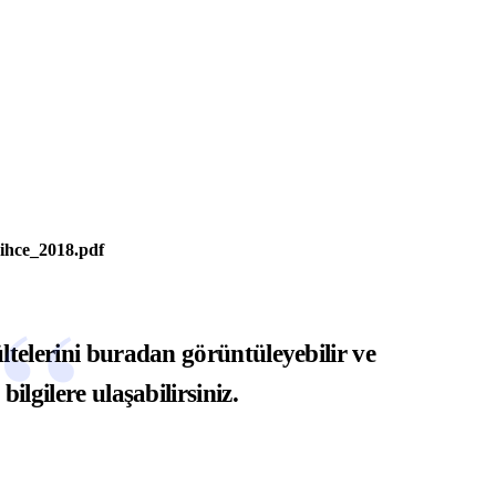
NASIL YAPILIR?
DOKTOR BUN'DAN
arihce_2018.pdf
ltelerini
buradan
görüntüleyebilir ve
ilgilere ulaşabilirsiniz.