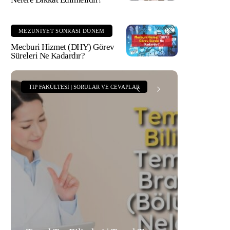
MEZUNIYET SONRASI DÖNEM
Mecburi Hizmet (DHY) Görev
Süreleri Ne Kadardır?
TIP FAKÜLTESI | SORULAR VE CEVAPLAR
TIP FAKÜLT