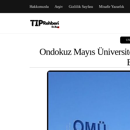
Hakkımızda
Arşiv
Gizlilik Sayfası
Misafir Yazarlık
UN
Ondokuz Mayıs Üniversit