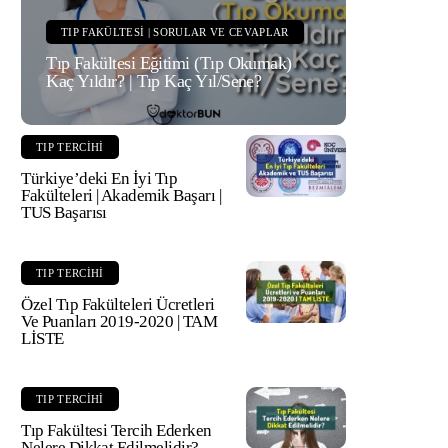
TIP FAKÜLTESI | SORULAR VE CEVAPLAR
Tıp Fakültesi Eğitimi (Tıp Okumak)
Kaç Yıldır? | Tıp Kaç Yıl/Sene?
TIP TERCIHI
Türkiye’deki En İyi Tıp
Fakülteleri | Akademik Başarı |
TUS Başarısı
TIP TERCIHI
Özel Tıp Fakülteleri Ücretleri
Ve Puanları 2019-2020 | TAM
LİSTE
TIP TERCIHI
Tıp Fakültesi Tercih Ederken
Nelere Dikkat Edilmelidir?