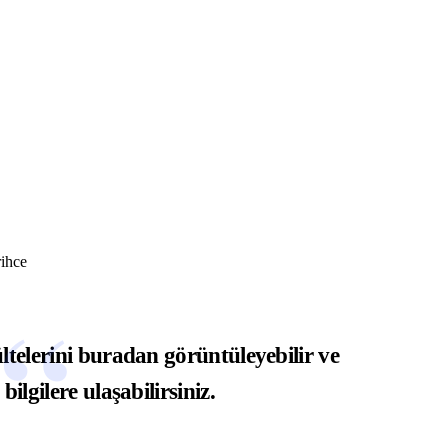
NASIL YAPILIR?
DOKTOR BUN'DAN
rihce
ltelerini
buradan
görüntüleyebilir ve
ilgilere ulaşabilirsiniz.