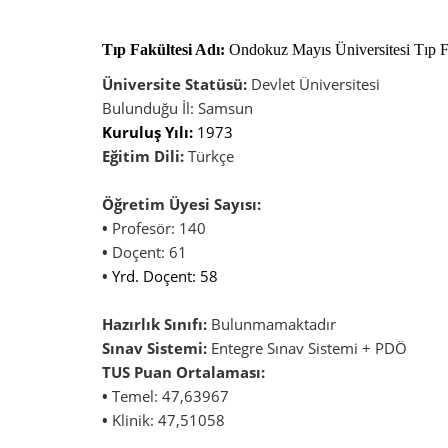
Tıp Fakültesi Adı:
Ondokuz Mayıs Üniversitesi Tıp F
Üniversite Statüsü:
Devlet Üniversitesi
Bulunduğu İl: Samsun
Kuruluş Yılı:
1973
Eğitim Dili:
Türkçe
Öğretim Üyesi Sayısı:
•
Profesör: 140
•
Doçent: 61
•
Yrd. Doçent: 58
Hazırlık Sınıfı:
Bulunmamaktadır
Sınav Sistemi:
Entegre Sınav Sistemi + PDÖ
TUS Puan Ortalaması:
•
Temel: 47,63967
•
Klinik: 47,51058