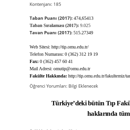
Kontenjanı: 185
Taban Puanı (2017):
474,65413
Taban Sıralaması (2017):
9.025
Tavan Puanı (2017):
515.27349
Web Sitesi: http://tip.omu.edu.tr/
Telefon Numarası:
0 (362) 312 19 19
Fax:
0 (362) 457 60 41
Mail Adresi: omutip@omu.edu.tr
Fakülte Hakkında:
http://tip.omu.edu.tr/fakultemiz/ta
Öğrenci Yorumları:
Bilgi
Eklenecek
Türkiye’deki bütün Tıp Fakü
haklarında tüm b