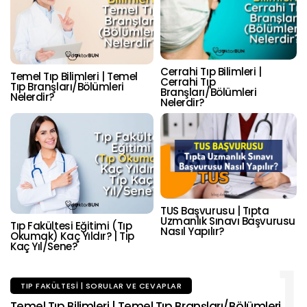
Cerrahi Tıp Bilimleri |
Temel Tıp Bilimleri | Temel
Cerrahi Tıp
Tıp Branşları/Bölümleri
Branşları/Bölümleri
Nelerdir?
Nelerdir?
TUS Başvurusu | Tıpta
Uzmanlık Sınavı Başvurusu
Tıp Fakültesi Eğitimi (Tıp
Nasıl Yapılır?
Okumak) Kaç Yıldır? | Tıp
Kaç Yıl/Sene?
1
TIP FAKÜLTESI | SORULAR VE CEVAPLAR
Temel Tıp Bilimleri | Temel Tıp Branşları/Bölümleri