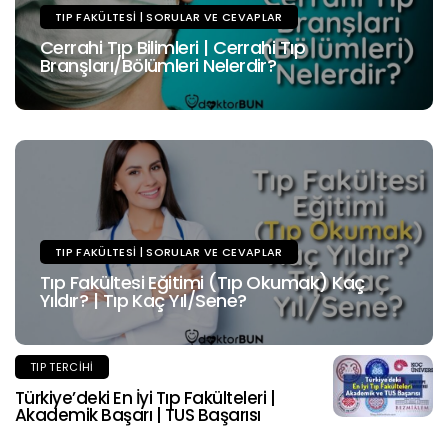
TIP FAKÜLTESI | SORULAR VE CEVAPLAR
Cerrahi Tıp Bilimleri | Cerrahi Tıp
Branşları/Bölümleri Nelerdir?
TIP FAKÜLTESI | SORULAR VE CEVAPLAR
Tıp Fakültesi Eğitimi (Tıp Okumak) Kaç
Yıldır? | Tıp Kaç Yıl/Sene?
TIP TERCIHI
Türkiye’deki En İyi Tıp Fakülteleri |
Akademik Başarı | TUS Başarısı