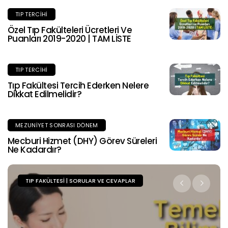
TIP TERCIHI
Özel Tıp Fakülteleri Ücretleri Ve
Puanları 2019-2020 | TAM LİSTE
TIP TERCIHI
Tıp Fakültesi Tercih Ederken Nelere
Dikkat Edilmelidir?
MEZUNIYET SONRASI DÖNEM
Mecburi Hizmet (DHY) Görev Süreleri
Ne Kadardır?
TIP FAKÜLTESI | SORULAR VE CEVAPLAR