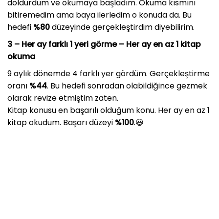
doldurdum ve okumaya başladım. Okuma kısmını
bitiremedim ama baya ilerledim o konuda da. Bu
hedefi
%80
düzeyinde gerçekleştirdim diyebilirim.
3 –
Her ay farklı 1 yeri görme – Her ay en az 1 kitap
okuma
9 aylık dönemde 4 farklı yer gördüm. Gerçekleştirme
oranı
%44
. Bu hedefi sonradan olabildiğince gezmek
olarak revize etmiştim zaten.
Kitap konusu en başarılı olduğum konu. Her ay en az 1
kitap okudum. Başarı düzeyi
%100
.😃