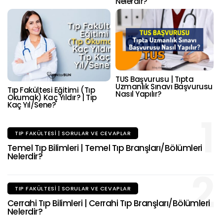
Nelerdir?
TUS Başvurusu | Tıpta
Uzmanlık Sınavı Başvurusu
Tıp Fakültesi Eğitimi (Tıp
Nasıl Yapılır?
Okumak) Kaç Yıldır? | Tıp
Kaç Yıl/Sene?
1
TIP FAKÜLTESI | SORULAR VE CEVAPLAR
Temel Tıp Bilimleri | Temel Tıp Branşları/Bölümleri
Nelerdir?
2
TIP FAKÜLTESI | SORULAR VE CEVAPLAR
Cerrahi Tıp Bilimleri | Cerrahi Tıp Branşları/Bölümleri
Nelerdir?