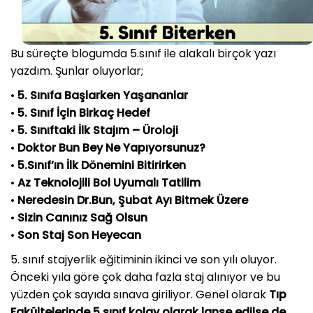
Bu süreçte blogumda 5.sınıf ile alakalı birçok yazı
yazdım. Şunlar oluyorlar;
•
5. Sınıfa Başlarken Yaşananlar
•
5. Sınıf İçin Birkaç Hedef
•
5. Sınıftaki İlk Stajım – Üroloji
•
Doktor Bun Bey Ne Yapıyorsunuz?
•
5.Sınıf’ın İlk Dönemini Bitirirken
•
Az Teknolojili Bol Uyumalı Tatilim
•
Neredesin Dr.Bun, Şubat Ayı Bitmek Üzere
•
Sizin Canınız Sağ Olsun
•
Son Staj Son Heyecan
5. sınıf stajyerlik eğitiminin ikinci ve son yılı oluyor.
Önceki yıla göre çok daha fazla staj alınıyor ve bu
yüzden çok sayıda sınava giriliyor. Genel olarak
Tıp
Fakültelerinde 5.sınıf kolay olarak lanse edilse de