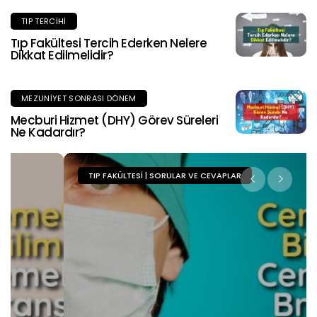
TIP TERCIHI
Tıp Fakültesi Tercih Ederken Nelere
Dikkat Edilmelidir?
MEZUNIYET SONRASI DÖNEM
Mecburi Hizmet (DHY) Görev Süreleri
Ne Kadardır?
TIP FAKÜLTESI | SORULAR VE CEVAPLAR