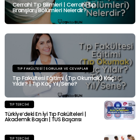
Cerrahi Tıp Bilimleri | Cerrahi Tıp
Branşları/Bölümleri Nelerdir?
TIP FAKÜLTESI | SORULAR VE CEVAPLAR
Tıp Fakültesi Eğitimi (Tıp Okumak) Kaç
Yıldır? | Tıp Kaç Yıl/Sene?
TIP TERCIHI
Türkiye’deki En İyi Tıp Fakülteleri |
Akademik Başarı | TUS Başarısı
TIP TERCIHI