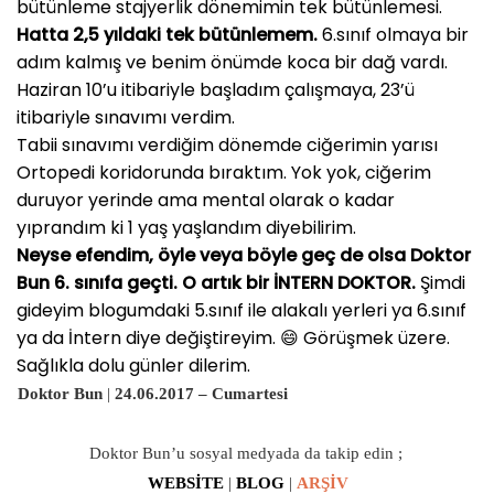
bütünleme stajyerlik dönemimin tek bütünlemesi.
Hatta 2,5 yıldaki tek bütünlemem.
6.sınıf olmaya bir
adım kalmış ve benim önümde koca bir dağ vardı.
Haziran 10’u itibariyle başladım çalışmaya, 23’ü
itibariyle sınavımı verdim.
Tabii sınavımı verdiğim dönemde ciğerimin yarısı
Ortopedi koridorunda bıraktım. Yok yok, ciğerim
duruyor yerinde ama mental olarak o kadar
yıprandım ki 1 yaş yaşlandım diyebilirim.
Neyse efendim, öyle veya böyle geç de olsa Doktor
Bun 6. sınıfa geçti. O artık bir İNTERN DOKTOR.
Şimdi
gideyim blogumdaki 5.sınıf ile alakalı yerleri ya 6.sınıf
ya da İntern diye değiştireyim. 😄 Görüşmek üzere.
Sağlıkla dolu günler dilerim.
Doktor Bun
|
24
.06.2017 – Cumartesi
Doktor Bun’u sosyal medyada da takip edin ;
WEBSİTE
|
BLOG
|
ARŞİV