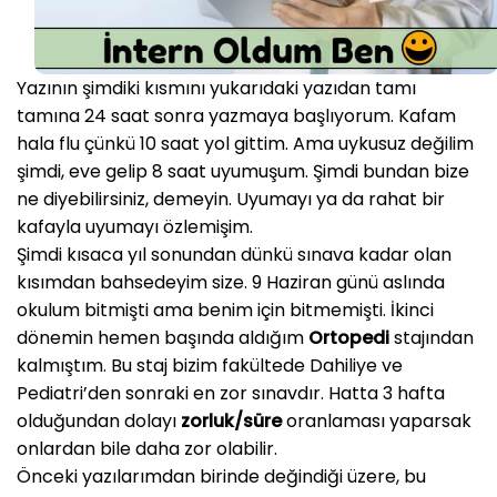
Yazının şimdiki kısmını yukarıdaki yazıdan tamı
tamına 24 saat sonra yazmaya başlıyorum. Kafam
hala flu çünkü 10 saat yol gittim. Ama uykusuz değilim
şimdi, eve gelip 8 saat uyumuşum. Şimdi bundan bize
ne diyebilirsiniz, demeyin. Uyumayı ya da rahat bir
kafayla uyumayı özlemişim.
Şimdi kısaca yıl sonundan dünkü sınava kadar olan
kısımdan bahsedeyim size. 9 Haziran günü aslında
okulum bitmişti ama benim için bitmemişti. İkinci
dönemin hemen başında aldığım
Ortopedi
stajından
kalmıştım. Bu staj bizim fakültede Dahiliye ve
Pediatri’den sonraki en zor sınavdır. Hatta 3 hafta
olduğundan dolayı
zorluk/süre
oranlaması yaparsak
onlardan bile daha zor olabilir.
Önceki yazılarımdan birinde değindiği üzere, bu