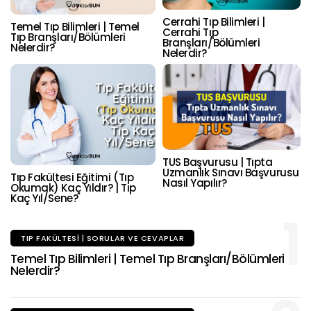
Cerrahi Tıp Bilimleri |
Temel Tıp Bilimleri | Temel
Cerrahi Tıp
Tıp Branşları/Bölümleri
Branşları/Bölümleri
Nelerdir?
Nelerdir?
TUS Başvurusu | Tıpta
Uzmanlık Sınavı Başvurusu
Tıp Fakültesi Eğitimi (Tıp
Nasıl Yapılır?
Okumak) Kaç Yıldır? | Tıp
Kaç Yıl/Sene?
1
TIP FAKÜLTESI | SORULAR VE CEVAPLAR
Temel Tıp Bilimleri | Temel Tıp Branşları/Bölümleri
Nelerdir?