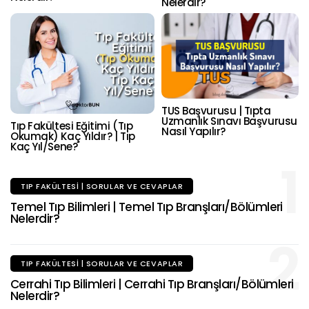
Nelerdir?
TUS Başvurusu | Tıpta
Uzmanlık Sınavı Başvurusu
Tıp Fakültesi Eğitimi (Tıp
Nasıl Yapılır?
Okumak) Kaç Yıldır? | Tıp
Kaç Yıl/Sene?
1
TIP FAKÜLTESI | SORULAR VE CEVAPLAR
Temel Tıp Bilimleri | Temel Tıp Branşları/Bölümleri
Nelerdir?
2
TIP FAKÜLTESI | SORULAR VE CEVAPLAR
Cerrahi Tıp Bilimleri | Cerrahi Tıp Branşları/Bölümleri
Nelerdir?