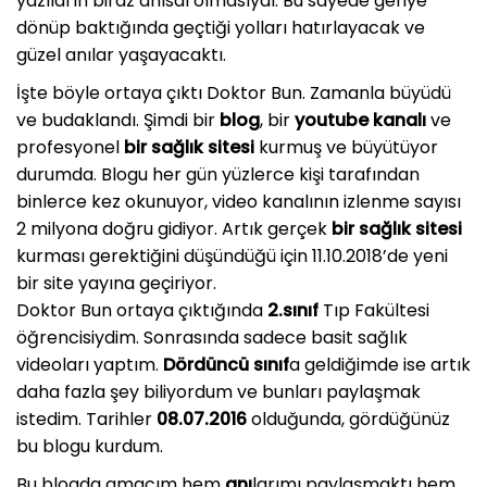
yazıların biraz anısal olmasıydı. Bu sayede geriye
dönüp baktığında geçtiği yolları hatırlayacak ve
güzel anılar yaşayacaktı.
İşte böyle ortaya çıktı Doktor Bun. Zamanla büyüdü
ve budaklandı. Şimdi bir
blog
, bir
youtube kanalı
ve
profesyonel
bir sağlık sitesi
kurmuş ve büyütüyor
durumda. Blogu her gün yüzlerce kişi tarafından
binlerce kez okunuyor, video kanalının izlenme sayısı
2 milyona doğru gidiyor. Artık gerçek
bir sağlık sitesi
kurması gerektiğini düşündüğü için 11.10.2018’de yeni
bir site yayına geçiriyor.
Doktor Bun ortaya çıktığında
2.sınıf
Tıp Fakültesi
öğrencisiydim. Sonrasında sadece basit sağlık
videoları yaptım.
Dördüncü sınıf
a geldiğimde ise artık
daha fazla şey biliyordum ve bunları paylaşmak
istedim. Tarihler
08.07.2016
olduğunda, gördüğünüz
bu blogu kurdum.
Bu blogda amacım hem
anı
larımı paylaşmaktı hem