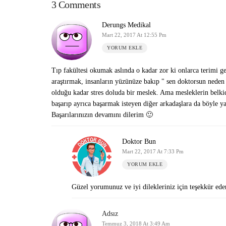
3 Comments
Derungs Medikal
Mart 22, 2017 At 12:55 Pm
YORUM EKLE
Tıp fakültesi okumak aslında o kadar zor ki onlarca terimi g
araştırmak, insanların yüzünüze bakıp " sen doktorsun neden
olduğu kadar stres doluda bir meslek. Ama mesleklerin belki
başarıp ayrıca başarmak isteyen diğer arkadaşlara da böyle y
Başarılarınızın devamını dilerim 🙂
Doktor Bun
Mart 22, 2017 At 7:33 Pm
YORUM EKLE
Güzel yorumunuz ve iyi dilekleriniz için teşekkür ede
Adsız
Temmuz 3, 2018 At 3:49 Am