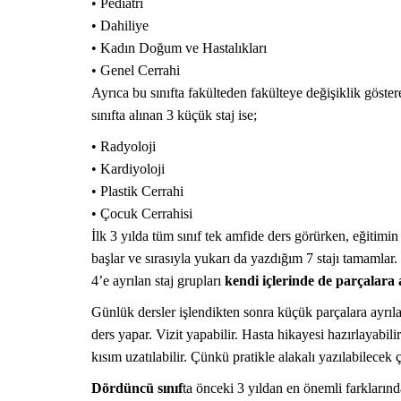
• Pediatri
• Dahiliye
• Kadın Doğum ve Hastalıkları
• Genel Cerrahi
Ayrıca bu sınıfta fakülteden fakülteye değişiklik göst
sınıfta alınan 3 küçük staj ise;
• Radyoloji
• Kardiyoloji
• Plastik Cerrahi
• Çocuk Cerrahisi
İlk 3 yılda tüm sınıf tek amfide ders görürken, eğitimin
başlar ve sırasıyla yukarı da yazdığım 7 stajı tamamlar.
4’e ayrılan staj grupları
kendi içlerinde de parçalara a
Günlük dersler işlendikten sonra küçük parçalara ayrıla
ders yapar. Vizit yapabilir. Hasta hikayesi hazırlayabil
kısım uzatılabilir. Çünkü pratikle alakalı yazılabilecek 
Dördüncü sınıf
ta önceki 3 yıldan en önemli farklarında