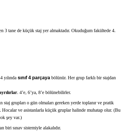
eren 3 tane de küçük staj yer almaktadır. Okuduğum fakültede 4.
 4 yılında
sınıf 4 parçaya
bölünür. Her grup farklı bir stajdan
yrılırlar
. 4’e, 6’ya, 8’e bölünebilirler.
n staj grupları o gün olmaları gereken yerde toplanır ve pratik
ir. Hocalar ve asistanlarla küçük gruplar halinde muhatap olur. (Bu
çok şey var.)
n biri sınav sistemiyle alakalıdır.