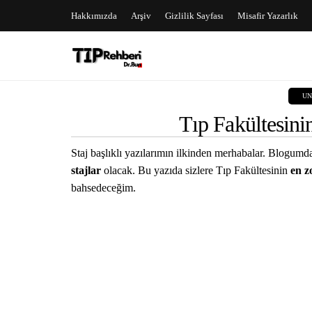
Hakkımızda
Arşiv
Gizlilik Sayfası
Misafir Yazarlık
UN
Tıp Fakültesinin
Staj başlıklı yazılarımın ilkinden merhabalar. Blogum
stajlar
olacak. Bu yazıda sizlere Tıp Fakültesinin
en zo
bahsedeceğim.