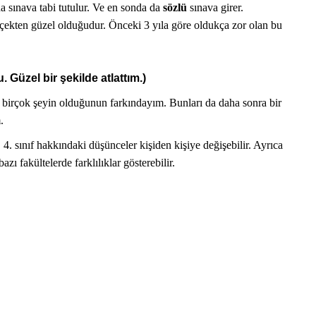
a sınava tabi tutulur. Ve en sonda da
sözlü
sınava girer.
rçekten güzel olduğudur. Önceki 3 yıla göre oldukça zor olan bu
. Güzel bir şekilde atlattım.)
irçok şeyin olduğunun farkındayım. Bunları da daha sonra bir
.
APILIR?
DOKTOR BUN'DAN
TIP FAKÜLTESI | SORULAR VE 
. 4. sınıf hakkındaki düşünceler kişiden kişiye değişebilir. Ayrıca
bazı fakültelerde farklılıklar gösterebilir.