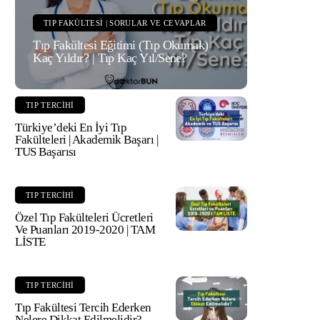
TIP FAKÜLTESI | SORULAR VE CEVAPLAR
Tıp Fakültesi Eğitimi (Tıp Okumak)
Kaç Yıldır? | Tıp Kaç Yıl/Sene?
TIP TERCIHI
Türkiye’deki En İyi Tıp
Fakülteleri | Akademik Başarı |
TUS Başarısı
TIP TERCIHI
Özel Tıp Fakülteleri Ücretleri
Ve Puanları 2019-2020 | TAM
LİSTE
TIP TERCIHI
Tıp Fakültesi Tercih Ederken
Nelere Dikkat Edilmelidir?