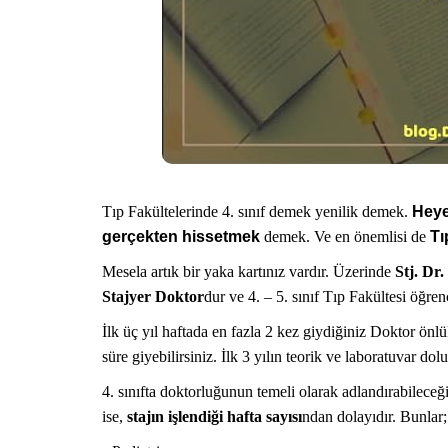
Tıp Fakültelerinde 4. sınıf demek yenilik demek.
Hey
gerçekten hissetmek
demek. Ve en önemlisi de
Tı
Mesela artık bir yaka kartınız vardır. Üzerinde
Stj. Dr.
Stajyer Doktor
dur ve 4. – 5. sınıf Tıp Fakültesi öğren
İlk üç yıl haftada en fazla 2 kez giydiğiniz Doktor önl
süre giyebilirsiniz. İlk 3 yılın teorik ve laboratuvar do
4. sınıfta doktorluğunun temeli olarak adlandırabileceğ
ise,
stajın işlendiği hafta sayısı
ndan dolayıdır. Bunlar;