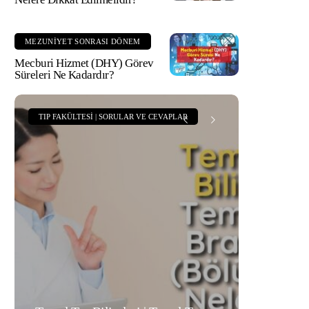
MEZUNIYET SONRASI DÖNEM
Mecburi Hizmet (DHY) Görev
Süreleri Ne Kadardır?
CEVAPLAR
TIP FAKÜLTESI | SORULAR VE CEVAPLAR