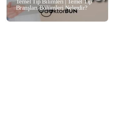
Temel Tıp
Cerrahi Tıp Bilimleri | Cerrahi Tıp
lerdir?
Branşları/Bölümleri Nelerdir?