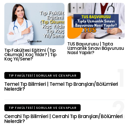
TUS Başvurusu | Tıpta
Uzmanlık Sınavı Başvurusu
Tıp Fakültesi Eğitimi (Tıp
Nasıl Yapılır?
Okumak) Kaç Yıldır? | Tıp
Kaç Yıl/Sene?
1
TIP FAKÜLTESI | SORULAR VE CEVAPLAR
Temel Tıp Bilimleri | Temel Tıp Branşları/Bölümleri
Nelerdir?
2
TIP FAKÜLTESI | SORULAR VE CEVAPLAR
Cerrahi Tıp Bilimleri | Cerrahi Tıp Branşları/Bölümleri
Nelerdir?