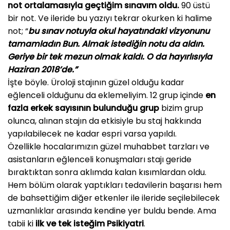
not ortalamasıyla geçtiğim sınavım oldu.
90 üstü
bir not. Ve ileride bu yazıyı tekrar okurken ki halime
not; “
bu sınav notuyla okul hayatındaki vizyonunu
tamamladın Bun. Almak istediğin notu da aldın.
Geriye bir tek mezun olmak kaldı. O da hayırlısıyla
Haziran 2018’de.”
İşte böyle. Üroloji stajının güzel olduğu kadar
eğlenceli olduğunu da eklemeliyim. 12 grup içinde
en
fazla erkek sayısının bulunduğu grup
bizim grup
olunca, alınan stajın da etkisiyle bu staj hakkında
yapılabilecek ne kadar espri varsa yapıldı.
Özellikle hocalarımızın güzel muhabbet tarzları ve
asistanların eğlenceli konuşmaları stajı geride
bıraktıktan sonra aklımda kalan kısımlardan oldu.
Hem bölüm olarak yaptıkları tedavilerin başarısı hem
de bahsettiğim diğer etkenler ile ileride seçilebilecek
uzmanlıklar arasında kendine yer buldu bende. Ama
tabii ki
ilk ve tek isteğim Psikiyatri
.