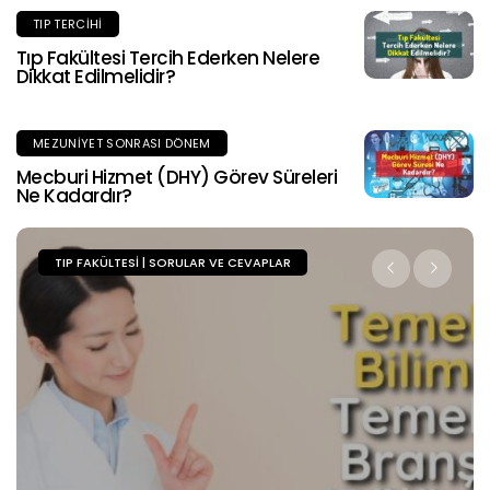
TIP TERCIHI
Tıp Fakültesi Tercih Ederken Nelere
Dikkat Edilmelidir?
MEZUNIYET SONRASI DÖNEM
Mecburi Hizmet (DHY) Görev Süreleri
Ne Kadardır?
TIP FAKÜLTESI | SORULAR VE CEVAPLAR