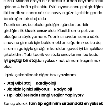
sürdü. Aslında araya bir haftalık Kurban Bayramı tatili
girince 4 hafta gibi oldu. Eylül ayının sonu gibi girdiğim
ilki teorik ve sonra sözlü sınavıyla güzel şekilde geride
bıraktığım bir staj oldu.
Teorik sınav, bu okula geldiğim günden beridir
girdiğim
ilk klasik sınav
oldu. Klasikti ama pek zor
olduğunu söyleyemem. Teorik sınavdan sonra sözlü
sınavına girmek için beklemekten ciğerimiz solsa da,
sıramın gelişiyle girdiğim kuruldan gayet iyi bir şekilde
çıkabildim. Tabi teorik ve sözlü sınavlarının bu kadar
iyi geçtiği bir staj
dan yüksek not almam kaçınılmaz
oldu.
İlginizi çekebilecek diğer bazı yazılarım:
•
Staj Gibi Staj – Kardiyoloji
•
Biz Sizin İçinizi Biliyoruz – Radyoloji
•
Tıp Fakültesinde Hangi Stajlar Yapılıyor?
Sonuç olarak
tüm tıp eğitimim sırasındaki en yüksek