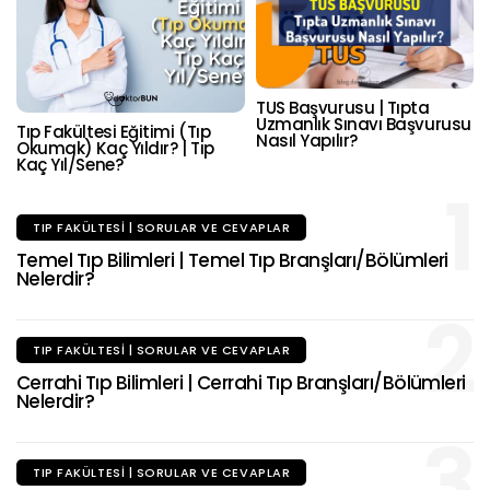
TUS Başvurusu | Tıpta
Uzmanlık Sınavı Başvurusu
Tıp Fakültesi Eğitimi (Tıp
Nasıl Yapılır?
Okumak) Kaç Yıldır? | Tıp
Kaç Yıl/Sene?
1
TIP FAKÜLTESI | SORULAR VE CEVAPLAR
Temel Tıp Bilimleri | Temel Tıp Branşları/Bölümleri
Nelerdir?
2
TIP FAKÜLTESI | SORULAR VE CEVAPLAR
Cerrahi Tıp Bilimleri | Cerrahi Tıp Branşları/Bölümleri
Nelerdir?
3
TIP FAKÜLTESI | SORULAR VE CEVAPLAR