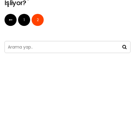
İşliyor?
1
2