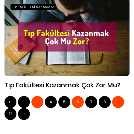
TIP FAKÜLTESI KAZANMAK
Tıp Fakültesi Kazanmak Çok Zor Mu?
1
…
4
5
6
7
8
…
12